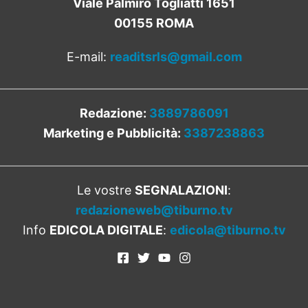
Viale Palmiro Togliatti 1651
00155 ROMA
E-mail:
readitsrls@gmail.com
Redazione:
3889786091
Marketing e Pubblicità:
3387238863
Le vostre
SEGNALAZIONI
:
redazioneweb@tiburno.tv
Info
EDICOLA DIGITALE
:
edicola@tiburno.tv