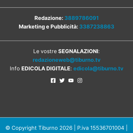
Redazione:
3889786091
Marketing e Pubblicità:
3387238863
Le vostre
SEGNALAZIONI
:
redazioneweb@tiburno.tv
Info
EDICOLA DIGITALE
:
edicola@tiburno.tv
© Copyright Tiburno 2026 | P.iva 15536701004 |