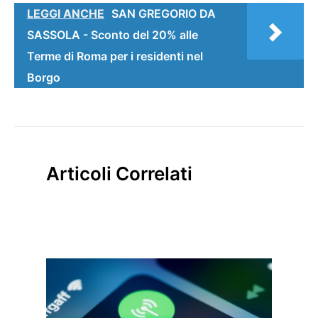
LEGGI ANCHE
SAN GREGORIO DA
SASSOLA - Sconto del 20% alle
Terme di Roma per i residenti nel
Borgo
Articoli Correlati