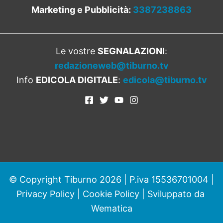
Marketing e Pubblicità:
3387238863
Le vostre
SEGNALAZIONI
:
redazioneweb@tiburno.tv
Info
EDICOLA DIGITALE
:
edicola@tiburno.tv
© Copyright Tiburno 2026 | P.iva 15536701004 |
Privacy Policy
|
Cookie Policy
| Sviluppato da
Wematica