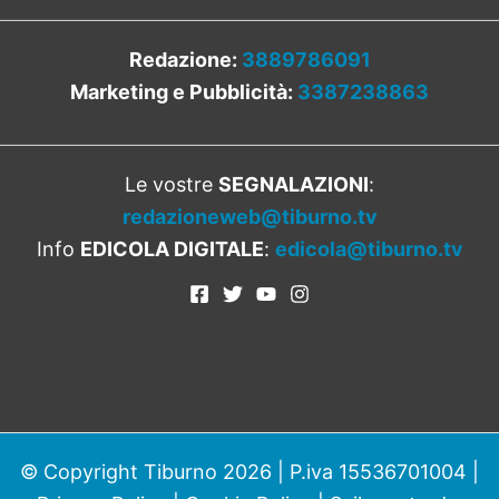
Redazione:
3889786091
Marketing e Pubblicità:
3387238863
Le vostre
SEGNALAZIONI
:
redazioneweb@tiburno.tv
Info
EDICOLA DIGITALE
:
edicola@tiburno.tv
© Copyright Tiburno 2026 | P.iva 15536701004 |