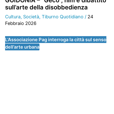
GUIDONIA – “Geco”, film e dibattito
sull’arte della disobbedienza
Cultura
,
Società
,
Tiburno Quotidiano
/
24
Febbraio 2026
L’Associazione Pag interroga la città sul senso
dell’arte urbana