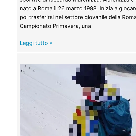
nato a Roma il 26 marzo 1998. Inizia a giocar
poi trasferirsi nel settore giovanile della Ro
Campionato Primavera, una
Riccardo
Leggi tutto »
Marchizza
è
un
nuovo
giocatore
dell’Empoli