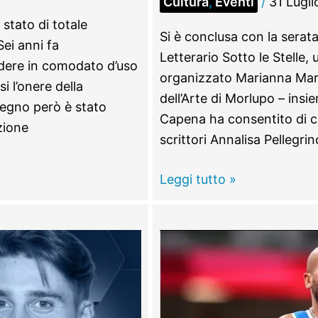
Cultura
,
Eventi
/
31 Lugli
 stato di totale
Si è conclusa con la serata d
ei anni fa
Letterario Sotto le Stelle, 
ndere in comodato d’uso
organizzato Marianna Mari
i l’onere della
dell’Arte di Morlupo – ins
pegno però è stato
Capena ha consentito di c
zione
scrittori Annalisa Pellegr
Conclusa
Leggi tutto »
l’iniziativa
de
il
“Borgo
letterario”