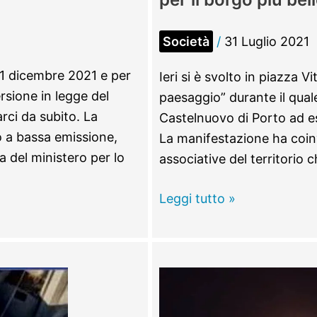
Società
/
31 Luglio 2021
31 dicembre 2021 e per
Ieri si è svolto in piazza V
ersione in legge del
paesaggio” durante il qual
rci da subito. La
Castelnuovo di Porto ad esse
o a bassa emissione,
La manifestazione ha coinv
a del ministero per lo
associative del territorio 
A
Leggi tutto »
Piazza
Vittorio
Veneto
promossa
la