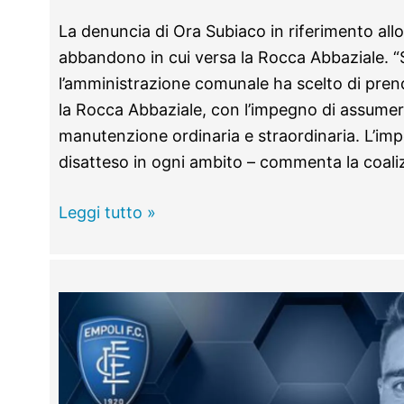
La denuncia di Ora Subiaco in riferimento allo
abbandono in cui versa la Rocca Abbaziale. “S
l’amministrazione comunale ha scelto di pre
la Rocca Abbaziale, con l’impegno di assumers
manutenzione ordinaria e straordinaria. L’im
disatteso in ogni ambito – commenta la coali
Ora
Leggi tutto »
Subiaco:
“La
Rocca
Abbaziale
rischia
il
crollo”