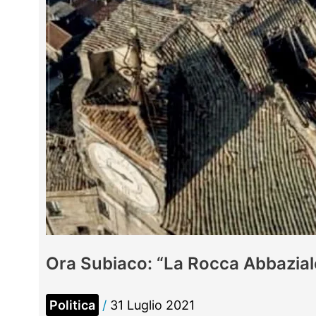
via
alle
prenotazioni
per
accedervi
Ora Subiaco: “La Rocca Abbaziale 
Politica
/
31 Luglio 2021