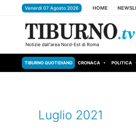
Vai
HOME
NEWSL
Venerdì 07 Agosto 2026
al
contenuto
FREGENE – Accoltella il padre dopo una lite per il den
Notizie dall'area Nord-Est di Roma
TIBURNO QUOTIDIANO
CRONACA
POLITICA
Luglio 2021