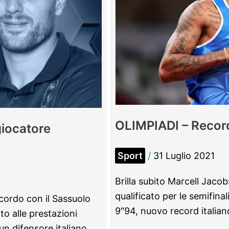
OLIMPIADI – Record 
giocatore
Sport
/
31 Luglio 2021
Brilla subito Marcell Jacob
qualificato per le semifinal
cordo con il Sassuolo
9″94, nuovo record italian
to alle prestazioni
n difensore italiano