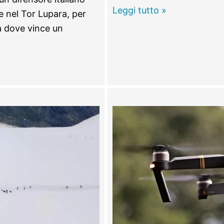
OLIMPIADI
Leggi tutto »
e nel Tor Lupara, per
–
ma dove vince un
Record
Italiano
dei
100
metri