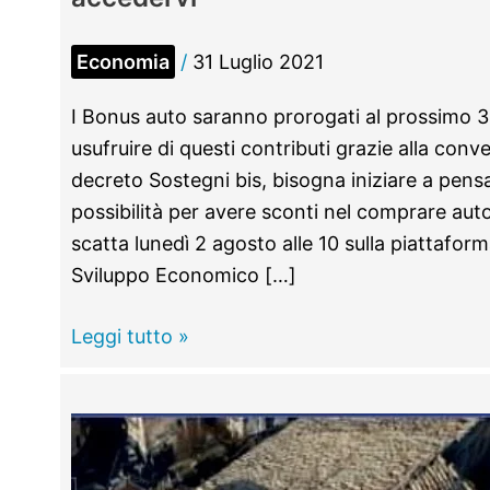
Economia
/
31 Luglio 2021
I Bonus auto saranno prorogati al prossimo 
usufruire di questi contributi grazie alla conv
decreto Sostegni bis, bisogna iniziare a pensa
possibilità per avere sconti nel comprare aut
scatta lunedì 2 agosto alle 10 sulla piattaform
Sviluppo Economico […]
Bonus
Leggi tutto »
auto:
dal
2
agosto