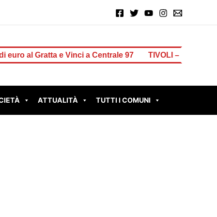
 a Centrale 97
TIVOLI – Muro pericolante in via Amelia Treve
CIETÀ
ATTUALITÀ
TUTTI I COMUNI