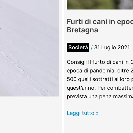
Furti di cani in ep
Bretagna
Società
/
31 Luglio 2021
Consigli Il furto di cani 
epoca di pandemia: oltre 2
500 quelli sottratti ai loro
quest’anno. Per combattere
prevista una pena massima
Furti
Leggi tutto »
di
cani