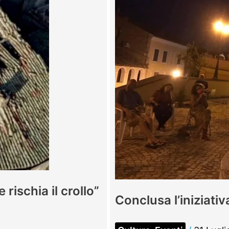
candidatura
per
il
borgo
più
bello
d’Italia
rischia il crollo”
Conclusa l’iniziativ