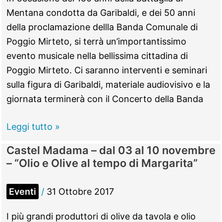
–
Mentana condotta da Garibaldi, e dei 50 anni
“Il
della proclamazione dellla Banda Comunale di
carrozzone
Poggio Mirteto, si terrà un’importantissimo
dei
evento musicale nella bellissima cittadina di
Gusti”
Poggio Mirteto. Ci saranno interventi e seminari
sulla figura di Garibaldi, materiale audiovisivo e la
giornata terminerà con il Concerto della Banda
Poggio
Leggi tutto »
Mirteto
Castel Madama – dal 03 al 10 novembre
–
– “Olio e Olive al tempo di Margarita”
04
novembre
Eventi
/
31 Ottobre 2017
–
“Garibaldi
I più grandi produttori di olive da tavola e olio