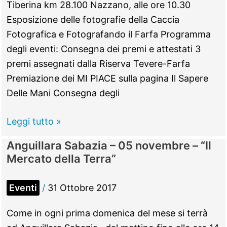
–
Tiberina km 28.100 Nazzano, alle ore 10.30
“Olio
Esposizione delle fotografie della Caccia
e
Fotografica e Fotografando il Farfa Programma
Olive
degli eventi: Consegna dei premi e attestati 3
al
premi assegnati dalla Riserva Tevere-Farfa
tempo
Premiazione dei MI PIACE sulla pagina Il Sapere
di
Delle Mani Consegna degli
Margarita”
Nazzano
Leggi tutto »
–
Anguillara Sabazia – 05 novembre – “Il
04
Mercato della Terra”
novembre
–
Eventi
/
31 Ottobre 2017
6a
“Caccia
Come in ogni prima domenica del mese si terrà
fotografica”,