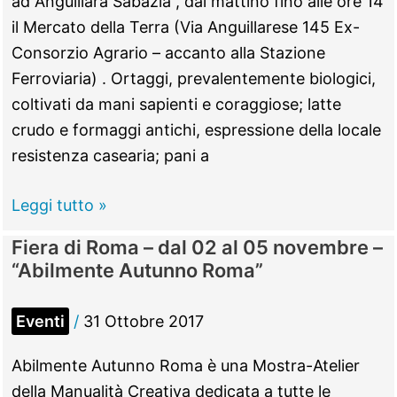
ad Anguillara Sabazia , dal mattino fino alle ore 14
7o
il Mercato della Terra (Via Anguillarese 145 Ex-
“Fotografando
Consorzio Agrario – accanto alla Stazione
il
Ferroviaria) . Ortaggi, prevalentemente biologici,
Farfa”
coltivati da mani sapienti e coraggiose; latte
crudo e formaggi antichi, espressione della locale
resistenza casearia; pani a
Anguillara
Leggi tutto »
Sabazia
Fiera di Roma – dal 02 al 05 novembre –
–
“Abilmente Autunno Roma”
05
novembre
Eventi
/
31 Ottobre 2017
–
“Il
Abilmente Autunno Roma è una Mostra-Atelier
Mercato
della Manualità Creativa dedicata a tutte le