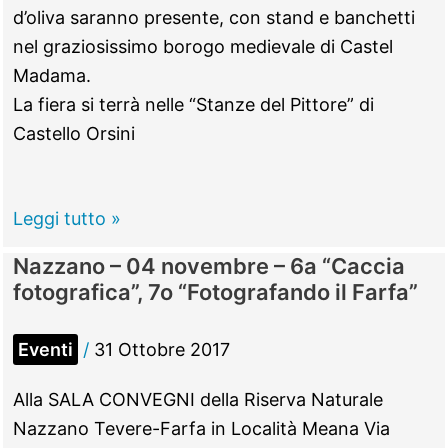
in
d’oliva saranno presente, con stand e banchetti
musica”
nel graziosissimo borogo medievale di Castel
Madama.
La fiera si terrà nelle “Stanze del Pittore” di
Castello Orsini
Castel
Leggi tutto »
Madama
Nazzano – 04 novembre – 6a “Caccia
–
fotografica”, 7o “Fotografando il Farfa”
dal
03
Eventi
/
31 Ottobre 2017
al
10
Alla SALA CONVEGNI della Riserva Naturale
novembre
Nazzano Tevere-Farfa in Località Meana Via