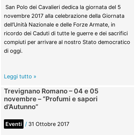
Presidente
San Polo dei Cavalieri dedica la giornata del 5
dell’Ordine
novembre 2017 alla celebrazione della Giornata
dei
dell’Unità Nazionale e delle Forze Armate, in
Legali
ricordo dei Caduti di tutte le guerre e dei sacrifici
compiuti per arrivare al nostro Stato democratico
di oggi.
San
Leggi tutto »
Polo
Trevignano Romano – 04 e 05
dei
novembre – “Profumi e sapori
Cavalieri
d’Autunno”
–
Giornata
Eventi
/
31 Ottobre 2017
dell’Unità