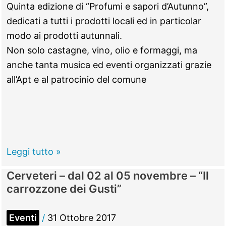
nazionale
Quinta edizione di “Profumi e sapori d’Autunno”,
e
dedicati a tutti i prodotti locali ed in particolar
delle
modo ai prodotti autunnali.
Forze
Non solo castagne, vino, olio e formaggi, ma
armate:
anche tanta musica ed eventi organizzati grazie
in
all’Apt e al patrocinio del comune
memoria
dei
caduti
Trevignano
Leggi tutto »
Romano
Cerveteri – dal 02 al 05 novembre – “Il
–
carrozzone dei Gusti”
04
e
Eventi
/
31 Ottobre 2017
05