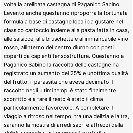
novembre
volta la prelibata castagna di Paganico Sabino.
–
Levento anche questanno riproporrà la fortunata
“Abilmente
formula a base di castagne locali da gustare nel
Autunno
classico cartoccio insieme alla pasta fatta in casa,
Roma”
alle salsicce, alle bruschette e allimmancabile vino
rosso, allinterno del centro diurno con posti
coperti da capienti tensostrutture. Questanno a
Paganico Sabino la raccolta delle castagne ha
registrato un aumento del 25% e unottima qualità
del frutto: il parassita che aveva decimato il
raccolto negli ultimi tempi è stato finalmente
sconfitto e a fare il resto è stato il clima
particolarmente favorevole. A completare il
viaggio a ritroso nel tempo, tra una delizia e laltra,
saranno la mostra di arredi sacri e attrezzi della