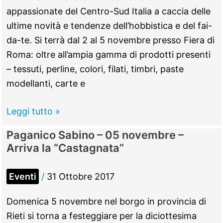
della
appassionate del Centro-Sud Italia a caccia delle
Terra”
ultime novità e tendenze dell’hobbistica e del fai-
da-te. Si terrà dal 2 al 5 novembre presso Fiera di
Roma: oltre all’ampia gamma di prodotti presenti
– tessuti, perline, colori, filati, timbri, paste
modellanti, carte e
Fiera
Leggi tutto »
di
Paganico Sabino – 05 novembre –
Roma
Arriva la “Castagnata”
–
dal
Eventi
/
31 Ottobre 2017
02
al
Domenica 5 novembre nel borgo in provincia di
05
Rieti si torna a festeggiare per la diciottesima