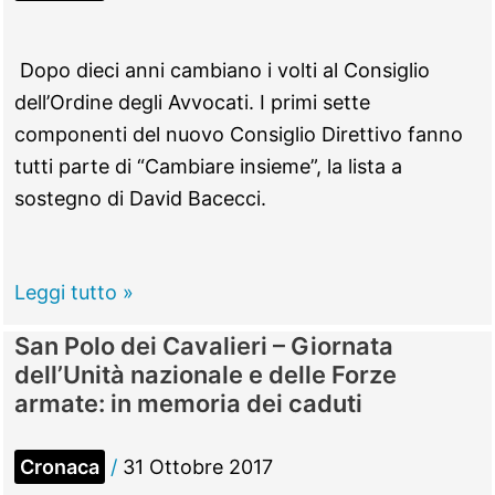
Dopo dieci anni cambiano i volti al Consiglio
dell’Ordine degli Avvocati. I primi sette
componenti del nuovo Consiglio Direttivo fanno
tutti parte di “Cambiare insieme”, la lista a
sostegno di David Bacecci.
Tivoli
Leggi tutto »
–
San Polo dei Cavalieri – Giornata
Intervista
dell’Unità nazionale e delle Forze
a
armate: in memoria dei caduti
David
Bacecci,
Cronaca
/
31 Ottobre 2017
neo