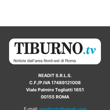
READIT S.R.L.S.
C.F./P.IVA 17489121008
Viale Palmiro Togliatti 1651
00155 ROMA
E-mail:
readitsrls@gmail.com