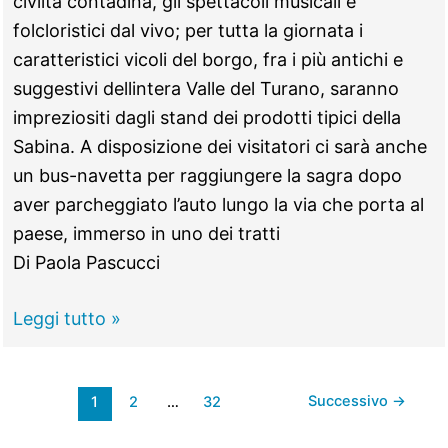
civiltà contadina, gli spettacoli musicali e
folcloristici dal vivo; per tutta la giornata i
caratteristici vicoli del borgo, fra i più antichi e
suggestivi dellintera Valle del Turano, saranno
impreziositi dagli stand dei prodotti tipici della
Sabina. A disposizione dei visitatori ci sarà anche
un bus-navetta per raggiungere la sagra dopo
aver parcheggiato l’auto lungo la via che porta al
paese, immerso in uno dei tratti
Di Paola Pascucci
Paganico
Leggi tutto »
Sabino
–
Successivo
→
1
2
…
32
05
novembre