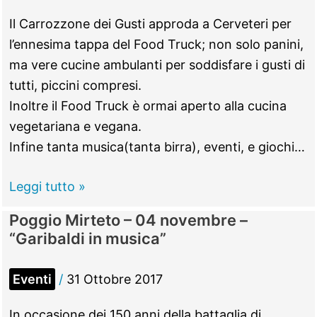
novembre
Il Carrozzone dei Gusti approda a Cerveteri per
–
l’ennesima tappa del Food Truck; non solo panini,
“Profumi
ma vere cucine ambulanti per soddisfare i gusti di
e
tutti, piccini compresi.
sapori
Inoltre il Food Truck è ormai aperto alla cucina
d’Autunno”
vegetariana e vegana.
Infine tanta musica(tanta birra), eventi, e giochi…
Cerveteri
Leggi tutto »
–
Poggio Mirteto – 04 novembre –
dal
“Garibaldi in musica”
02
al
Eventi
/
31 Ottobre 2017
05
novembre
In occasione dei 150 anni della battaglia di