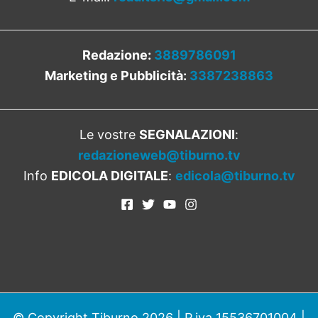
Redazione:
3889786091
Marketing e Pubblicità:
3387238863
Le vostre
SEGNALAZIONI
:
redazioneweb@tiburno.tv
Info
EDICOLA DIGITALE
:
edicola@tiburno.tv
© Copyright Tiburno 2026 | P.iva 15536701004 |