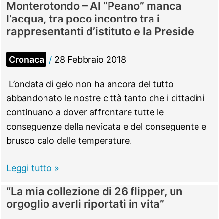
Monterotondo – Al “Peano” manca
Lo
l’acqua, tra poco incontro tra i
specialista
rappresentanti d’istituto e la Preside
n°1
della
Cronaca
/
28 Febbraio 2018
casa
L’ondata di gelo non ha ancora del tutto
abbandonato le nostre città tanto che i cittadini
continuano a dover affrontare tutte le
conseguenze della nevicata e del conseguente e
brusco calo delle temperature.
Monterotondo
Leggi tutto »
–
“La mia collezione di 26 flipper, un
Al
orgoglio averli riportati in vita”
“Peano”