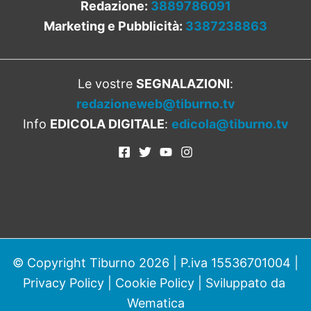
Redazione:
3889786091
Marketing e Pubblicità:
3387238863
Le vostre
SEGNALAZIONI
:
redazioneweb@tiburno.tv
Info
EDICOLA DIGITALE
:
edicola@tiburno.tv
© Copyright Tiburno 2026 | P.iva 15536701004 |
Privacy Policy
|
Cookie Policy
| Sviluppato da
Wematica