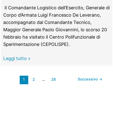
e
Il Comandante Logistico dell’Esercito, Generale di
Duilio
Corpo d’Armata Luigi Francesco De Leverano,
accompagnato dal Comandante Tecnico,
Maggior Generale Paolo Giovannini, lo scorso 20
febbraio ha visitato il Centro Polifunzionale di
Sperimentazione (CEPOLISPE).
Montelibretti
Leggi tutto »
–
Visita
Successivo
→
1
2
…
28
del
comandante
logistico
al
centro