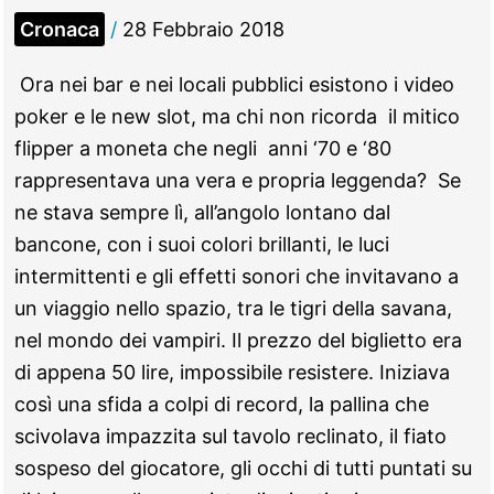
manca
Cronaca
/
28 Febbraio 2018
l’acqua,
tra
Ora nei bar e nei locali pubblici esistono i video
poco
poker e le new slot, ma chi non ricorda il mitico
incontro
flipper a moneta che negli anni ‘70 e ‘80
tra
rappresentava una vera e propria leggenda? Se
i
ne stava sempre lì, all’angolo lontano dal
rappresentanti
bancone, con i suoi colori brillanti, le luci
d’istituto
intermittenti e gli effetti sonori che invitavano a
e
un viaggio nello spazio, tra le tigri della savana,
la
nel mondo dei vampiri. Il prezzo del biglietto era
Preside
di appena 50 lire, impossibile resistere. Iniziava
così una sfida a colpi di record, la pallina che
scivolava impazzita sul tavolo reclinato, il fiato
sospeso del giocatore, gli occhi di tutti puntati su