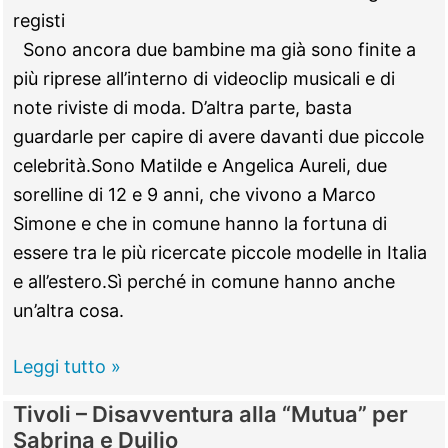
via
registi
Parini
Sono ancora due bambine ma già sono finite a
più riprese all’interno di videoclip musicali e di
note riviste di moda. D’altra parte, basta
guardarle per capire di avere davanti due piccole
celebrità.Sono Matilde e Angelica Aureli, due
sorelline di 12 e 9 anni, che vivono a Marco
Simone e che in comune hanno la fortuna di
essere tra le più ricercate piccole modelle in Italia
e all’estero.Sì perché in comune hanno anche
un’altra cosa.
Matilde
Leggi tutto »
e
Tivoli – Disavventura alla “Mutua” per
Angelica
Sabrina e Duilio