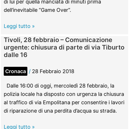
di lui per quella manciata di minuti prima
dell’inevitabile “Game Over”.
“La
Leggi tutto »
mia
Tivoli, 28 febbraio – Comunicazione
collezione
urgente: chiusura di parte di via Tiburto
di
dalle 16
26
flipper,
Cronaca
/
28 Febbraio 2018
un
orgoglio
Dalle 16:00 di oggi, mercoledì 28 febbraio, la
averli
polizia locale ha disposto con urgenza la chiusura
riportati
al traffico di via Empolitana per consentire i lavori
in
di riparazione di una perdita d’acqua su strada.
vita”
Tivoli,
Leggi tutto »