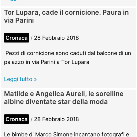
28
Tor Lupara, cade il cornicione. Paura in
febbraio
via Parini
–
Comunicazione
Cronaca
/
28 Febbraio 2018
urgente:
chiusura
Pezzi di cornicione sono caduti dal balcone di un
di
palazzo in via Parini a Tor Lupara
parte
di
Tor
Leggi tutto »
via
Lupara,
Matilde e Angelica Aureli, le sorelline
Tiburto
cade
albine diventate star della moda
dalle
il
16
cornicione.
Cronaca
/
28 Febbraio 2018
Paura
in
Le bimbe di Marco Simone incantano fotografi e