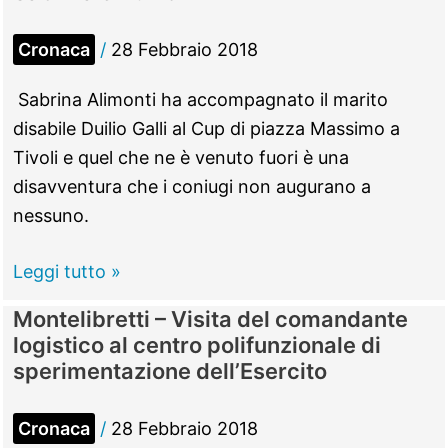
Aureli,
le
Cronaca
/
28 Febbraio 2018
sorelline
albine
Sabrina Alimonti ha accompagnato il marito
diventate
disabile Duilio Galli al Cup di piazza Massimo a
star
Tivoli e quel che ne è venuto fuori è una
della
disavventura che i coniugi non augurano a
moda
nessuno.
Tivoli
Leggi tutto »
–
Montelibretti – Visita del comandante
Disavventura
logistico al centro polifunzionale di
alla
sperimentazione dell’Esercito
“Mutua”
per
Cronaca
/
28 Febbraio 2018
Sabrina