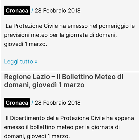
Cronaca
/
28 Febbraio 2018
La Protezione Civile ha emesso nel pomeriggio le
previsioni meteo per la giornata di domani,
giovedì 1 marzo.
Allerta
Leggi tutto »
meteo
Regione Lazio – Il Bollettino Meteo di
–
domani, giovedì 1 marzo
Ecco
l’elenco
Cronaca
/
28 Febbraio 2018
degli
istituti
Il Dipartimento della Protezione Civile ha appena
scolastici
emesso il bollettino meteo per la giornata di
chiusi
domani, giovedì 1 marzo.