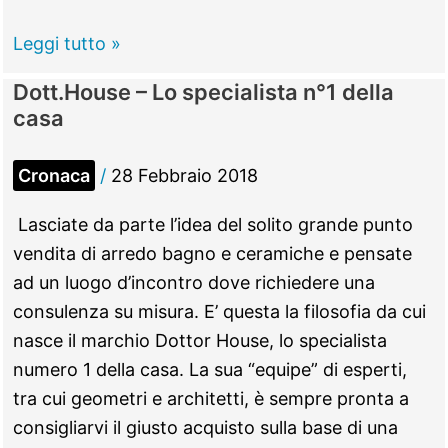
nella
giornata
Regione
Leggi tutto »
di
Lazio
Dott.House – Lo specialista n°1 della
domani,
–
casa
giovedì
Il
1
Bollettino
Cronaca
/
28 Febbraio 2018
marzo
Meteo
di
Lasciate da parte l’idea del solito grande punto
domani,
vendita di arredo bagno e ceramiche e pensate
giovedì
ad un luogo d’incontro dove richiedere una
1
consulenza su misura. E’ questa la filosofia da cui
marzo
nasce il marchio Dottor House, lo specialista
numero 1 della casa. La sua “equipe” di esperti,
tra cui geometri e architetti, è sempre pronta a
consigliarvi il giusto acquisto sulla base di una