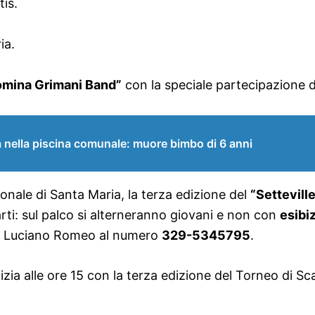
is.
ia.
Romina Grimani Band”
con la speciale partecipazione de
lla piscina comunale: muore bimbo di 6 anni
ronale di Santa Maria, la terza edizione del
“Settevill
e arti: sul palco si alterneranno giovani e non con
esibi
 a Luciano Romeo al numero
329-5345795
.
izia alle ore 15 con la terza edizione del Torneo di S