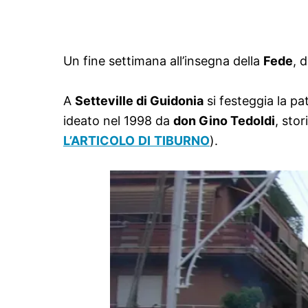
Un fine settimana all’insegna della
Fede
, 
A
Setteville di Guidonia
si festeggia la p
ideato nel 1998 da
don Gino Tedoldi
, sto
L’ARTICOLO DI TIBURNO
).