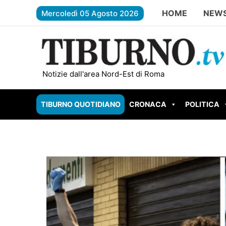
Vai
HOME
NEWS
Mercoledì 05 Agosto 2026
al
contenuto
UIDONIA BRUCIA ANCORA: nuovo incendio in Via Gaetano 
Notizie dall'area Nord-Est di Roma
TIBURNO QUOTIDIANO
CRONACA
POLITICA