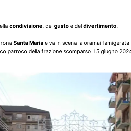
della
condivisione
, del
gusto
e del
divertimento
.
atrona
Santa Maria
e va in scena la oramai famigerata
rico parroco della frazione scomparso il 5 giugno 2024 