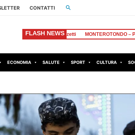
Cerca
LETTER
CONTATTI
FLASH NEWS
Donizetti
MONTEROTONDO – Perdita d’acqua in Via dei 
ECONOMIA
SALUTE
SPORT
CULTURA
SO