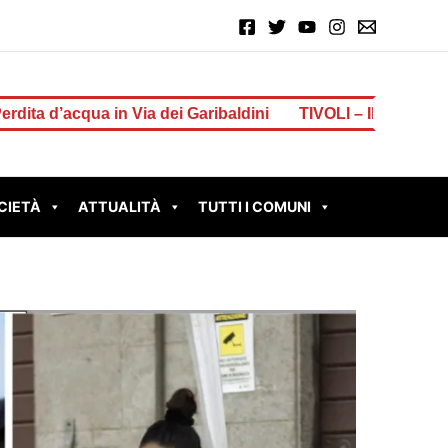
Garibaldini
TIVOLI – Il sindaco Innocenzi premia i 61 a
CIETÀ
ATTUALITÀ
TUTTI I COMUNI