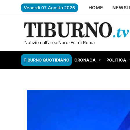
Vai
HOME
NEWSL
Venerdì 07 Agosto 2026
al
contenuto
TIVOLI – Cesurni e Martellona, accordo Regio
Notizie dall'area Nord-Est di Roma
TIBURNO QUOTIDIANO
CRONACA
POLITICA