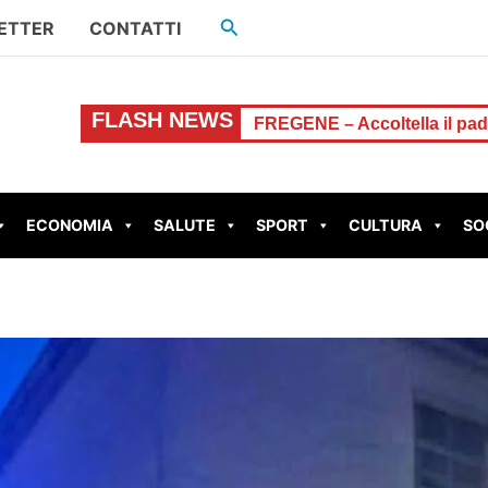
Cerca
ETTER
CONTATTI
FLASH NEWS
ne-Comune
FREGENE – Accoltella il padre dopo una lite pe
ECONOMIA
SALUTE
SPORT
CULTURA
SO