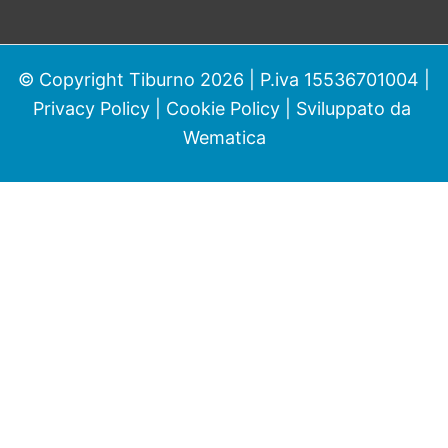
© Copyright Tiburno 2026 | P.iva 15536701004 |
Privacy Policy
|
Cookie Policy
| Sviluppato da
Wematica