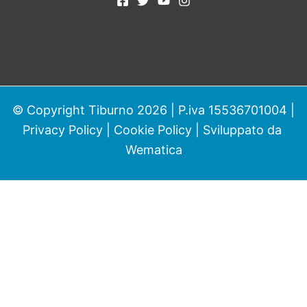
© Copyright Tiburno 2026 | P.iva 15536701004 |
Privacy Policy
|
Cookie Policy
| Sviluppato da
Wematica