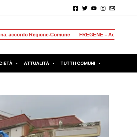
egione-Comune
FREGENE – Accoltella il padre dopo una li
CIETÀ
ATTUALITÀ
TUTTI I COMUNI