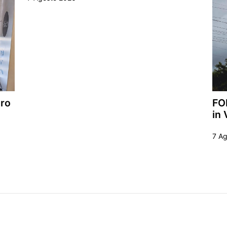
uro
FO
in 
7 A