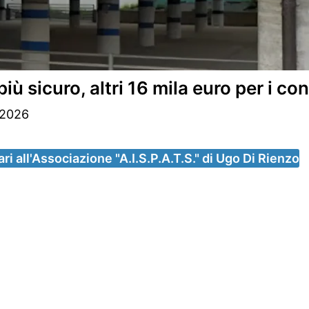
sicuro, altri 16 mila euro per i cont
 2026
ri all'Associazione "A.I.S.P.A.T.S." di Ugo Di Rienzo