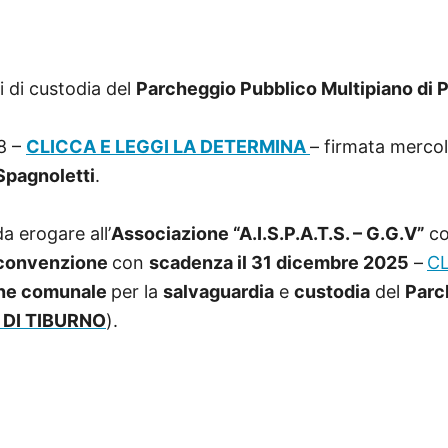
i di custodia del
Parcheggio Pubblico Multipiano di 
8 –
CLICCA E LEGGI LA DETERMINA
– firmata merco
Spagnoletti
.
a erogare all’
Associazione “A.I.S.P.A.T.S. – G.G.V”
c
convenzione
con
scadenza il 31 dicembre 2025
–
C
one comunale
per la
salvaguardia
e
custodia
del
Parc
 DI TIBURNO
).