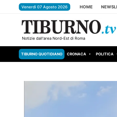
Vai
HOME
NEWSL
Venerdì 07 Agosto 2026
al
contenuto
TIVOLI – Parco Begozzi da un milione di euro, 
Notizie dall'area Nord-Est di Roma
TIBURNO QUOTIDIANO
CRONACA
POLITICA