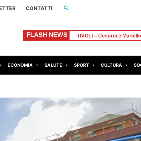
Cerca
ETTER
CONTATTI
FLASH NEWS
resta chiuso
TIVOLI – Cesurni e Martellona, accordo R
ECONOMIA
SALUTE
SPORT
CULTURA
SO