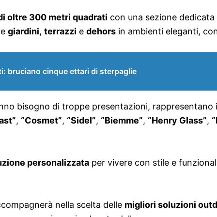
i oltre 300 metri quadrati
con una sezione dedicata a
re
giardini
,
terrazzi
e
dehors
in ambienti eleganti, con
: bruciano cinque ettari di sterpaglie
nno bisogno di troppe presentazioni, rappresentano 
ast”
,
“Cosmet”
,
“Sidel”
,
“Biemme”
,
“Henry Glass”
,
“
uzione personalizzata
per vivere con stile e funzionali
ccompagnerà nella scelta delle
migliori soluzioni out