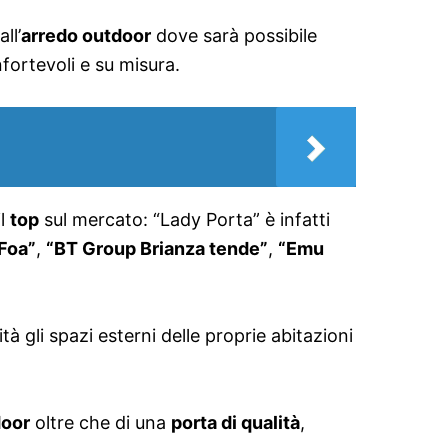
ll’
arredo outdoor
dove sarà possibile
fortevoli e su misura.
il
top
sul mercato: “Lady Porta” è infatti
Foa”
,
“BT Group Brianza tende”
,
“Emu
tà gli spazi esterni delle proprie abitazioni
door
oltre che di una
porta di qualità
,