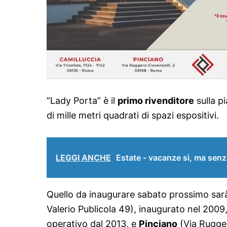
“Lady Porta” è il
primo rivenditore
sulla p
di mille metri quadrati di spazi espositivi.
LEGGI ANCHE
Estate - vacanze sì, ma senz
Quello da inaugurare sabato prossimo sarà
Valerio Publicola 49), inaugurato nel 2009
operativo dal 2013, e
Pinciano
(Via Rugger