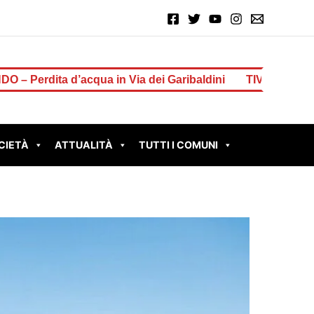
a in Via dei Garibaldini
TIVOLI – Il sindaco Innocenzi 
CIETÀ
ATTUALITÀ
TUTTI I COMUNI