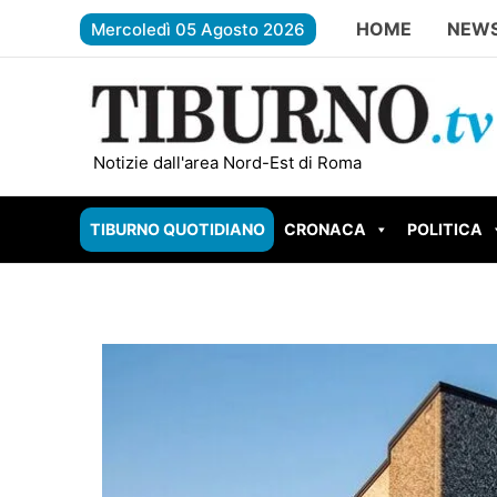
Vai
HOME
NEWS
Mercoledì 05 Agosto 2026
al
contenuto
GUIDONIA BRUCIA ANCORA: nuovo incendio in 
Notizie dall'area Nord-Est di Roma
TIBURNO QUOTIDIANO
CRONACA
POLITICA