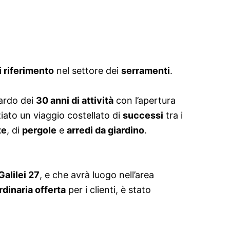
i riferimento
nel settore dei
serramenti
.
uardo dei
30 anni di attività
con l’apertura
iziato un viaggio costellato di
successi
tra i
te
, di
pergole
e
arredi da giardino
.
Galilei 27
, e che avrà luogo nell’area
rdinaria offerta
per i clienti, è stato