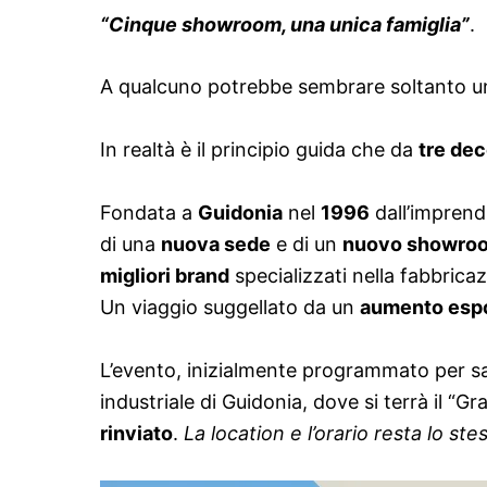
“Cinque showroom, una unica famiglia”
.
A qualcuno potrebbe sembrare soltanto u
In realtà è il principio guida che da
tre de
Fondata a
Guidonia
nel
1996
dall’imprend
di una
nuova sede
e di un
nuovo showro
migliori brand
specializzati nella fabbrica
Un viaggio suggellato da un
aumento espon
L’evento, inizialmente programmato per 
industriale di Guidonia, dove si terrà il “
rinviato
.
La location e l’orario resta lo s