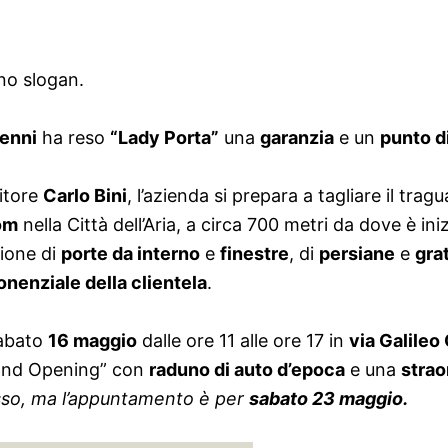
no slogan.
cenni
ha reso
“Lady Porta”
una
garanzia
e un
punto d
itore
Carlo Bini
, l’azienda si prepara a tagliare il trag
om
nella Città dell’Aria, a circa 700 metri da dove è in
zione di
porte da interno
e
finestre
, di
persiane
e
gra
enziale della clientela
.
sabato
16 maggio
dalle ore 11 alle ore 17 in
via Galileo 
Grand Opening” con
raduno di auto d’epoca
e una
strao
tesso, ma l’appuntamento è per
sabato 23 maggio.