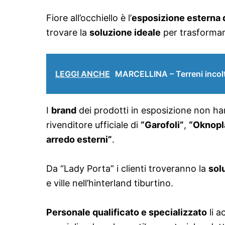
Fiore all’occhiello è l’
esposizione esterna d
trovare la
soluzione ideale
per trasforma
LEGGI ANCHE
MARCELLINA – Terreni incolti
I
brand
dei prodotti in esposizione non ha
rivenditore ufficiale di
“Garofoli”
,
“Oknopl
arredo esterni”
.
Da “Lady Porta” i clienti troveranno la
sol
e ville nell’hinterland tiburtino.
Personale qualificato e specializzato
li a