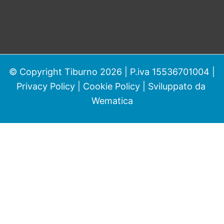
© Copyright Tiburno 2026 | P.iva 15536701004 |
Privacy Policy
|
Cookie Policy
| Sviluppato da
Wematica