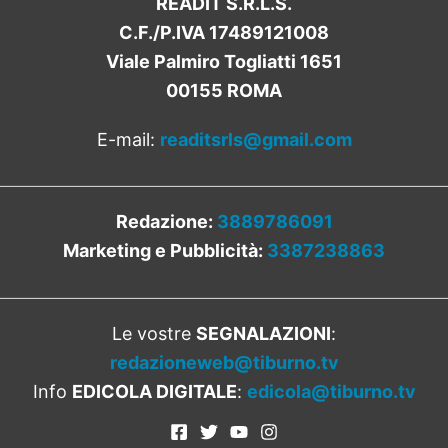
READIT S.R.L.S.
C.F./P.IVA 17489121008
Viale Palmiro Togliatti 1651
00155 ROMA
E-mail:
readitsrls@gmail.com
Redazione:
3889786091
Marketing e Pubblicità:
3387238863
Le vostre
SEGNALAZIONI
:
redazioneweb@tiburno.tv
Info
EDICOLA DIGITALE
:
edicola@tiburno.tv