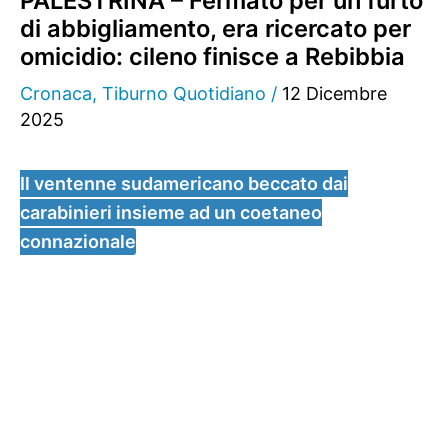
PALESTRINA – Fermato per un furto
di abbigliamento, era ricercato per
omicidio: cileno finisce a Rebibbia
Cronaca
,
Tiburno Quotidiano
/
12 Dicembre
2025
Il ventenne sudamericano beccato dai
carabinieri insieme ad un coetaneo
connazionale