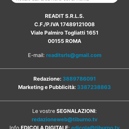
READIT S.R.L.S.
C.F./P.IVA 17489121008
Viale Palmiro Togliatti 1651
00155 ROMA
E-mail:
readitsrls@gmail.com
Redazione:
3889786091
Marketing e Pubblicità:
3387238863
Le vostre
SEGNALAZIONI
:
redazioneweb@tiburno.tv
Info
EDICOLA DIGITALE
:
edicola@tiburno.tv