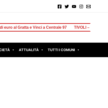
ta e Vinci a Centrale 97
TIVOLI – Muro pericolante in via Am
CIETÀ
ATTUALITÀ
TUTTI I COMUNI