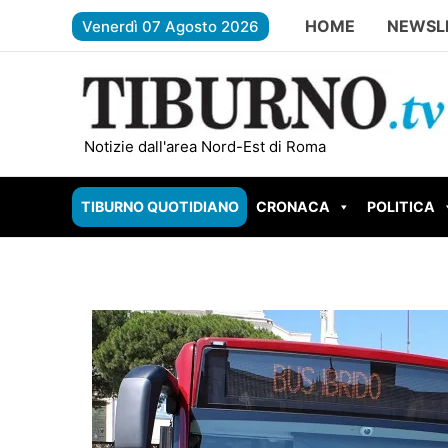
Vai
HOME
NEWSL
Venerdì 07 Agosto 2026
al
contenuto
FREGENE – Accoltella il padre dopo una lite p
Notizie dall'area Nord-Est di Roma
TIBURNO QUOTIDIANO
CRONACA
POLITICA