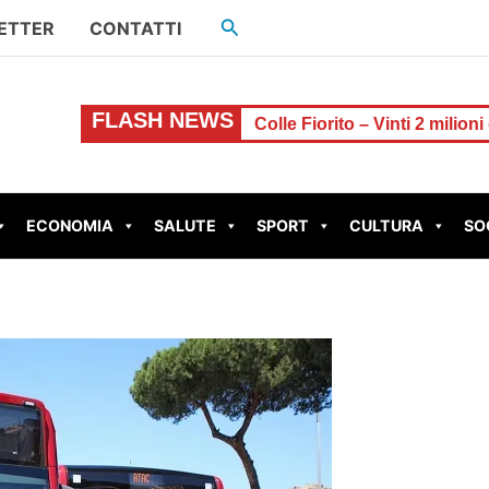
Cerca
ETTER
CONTATTI
FLASH NEWS
er il denaro
Colle Fiorito – Vinti 2 milioni di euro al Grat
ECONOMIA
SALUTE
SPORT
CULTURA
SO