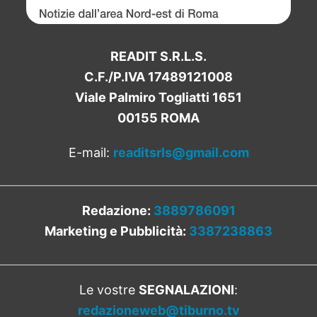
READIT S.R.L.S.
C.F./P.IVA 17489121008
Viale Palmiro Togliatti 1651
00155 ROMA
E-mail:
readitsrls@gmail.com
Redazione:
3889786091
Marketing e Pubblicità:
3387238863
Le vostre
SEGNALAZIONI
:
redazioneweb@tiburno.tv