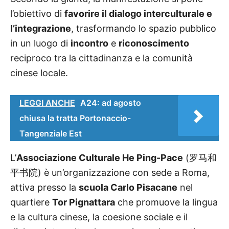
l’obiettivo di
favorire il dialogo interculturale e
l’integrazione
, trasformando lo spazio pubblico
in un luogo di
incontro
e
riconoscimento
reciproco tra la cittadinanza e la comunità
cinese locale.
LEGGI ANCHE
A24: ad agosto
chiusa la tratta Portonaccio-
Tangenziale Est
L’
Associazione Culturale He Ping-Pace
(
罗马和
平书院
)
è un’organizzazione con sede a Roma,
attiva presso la
scuola Carlo Pisacane
nel
quartiere
Tor Pignattara
che promuove la lingua
e la cultura cinese, la coesione sociale e il