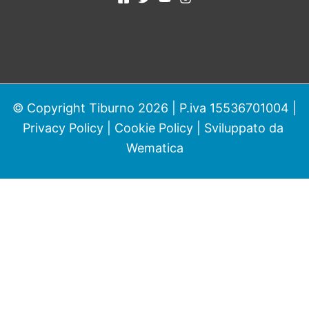
© Copyright Tiburno 2026 | P.iva 15536701004 |
Privacy Policy
|
Cookie Policy
| Sviluppato da
Wematica