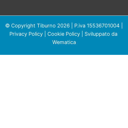
© Copyright Tiburno 2026 | P.iva 15536701004 |
Privacy Policy
|
Cookie Policy
| Sviluppato da
Wematica