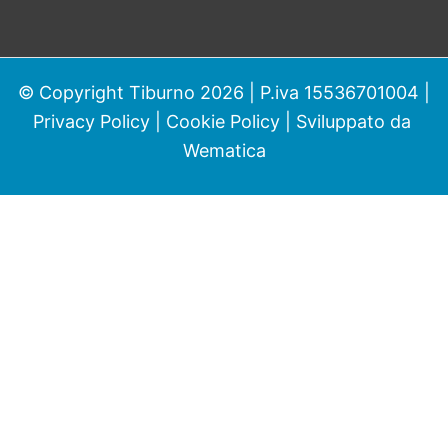
© Copyright Tiburno 2026 | P.iva 15536701004 |
Privacy Policy
|
Cookie Policy
| Sviluppato da
Wematica