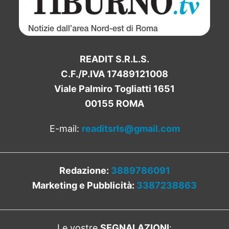
READIT S.R.L.S.
C.F./P.IVA 17489121008
Viale Palmiro Togliatti 1651
00155 ROMA
E-mail:
readitsrls@gmail.com
Redazione:
3889786091
Marketing e Pubblicità:
3387238863
Le vostre
SEGNALAZIONI
: