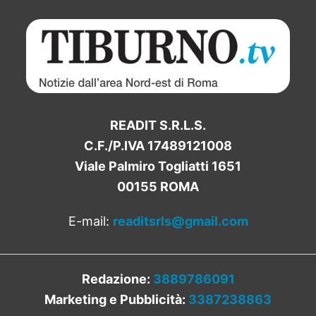
READIT S.R.L.S.
C.F./P.IVA 17489121008
Viale Palmiro Togliatti 1651
00155 ROMA
E-mail:
readitsrls@gmail.com
Redazione:
3889786091
Marketing e Pubblicità:
3387238863