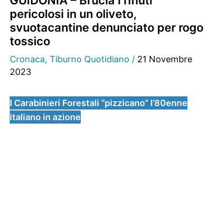
GUIDONIA – Brucia i rifiuti
pericolosi in un oliveto,
svuotacantine denunciato per rogo
tossico
Cronaca
,
Tiburno Quotidiano
/
21 Novembre
2023
I Carabinieri Forestali “pizzicano” l’80enne
italiano in azione