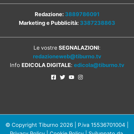
Redazione:
3889786091
Marketing e Pubblicità:
3387238863
Le vostre
SEGNALAZIONI
:
redazioneweb@tiburno.tv
Info
EDICOLA DIGITALE
:
edicola@tiburno.tv
© Copyright Tiburno 2026 | P.iva 15536701004 |
Privacy Policy
|
Cookie Policy
| Sviluppato da