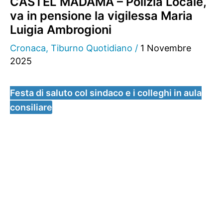
CASTEL MADAMA – Polizia Locale,
va in pensione la vigilessa Maria
Luigia Ambrogioni
Cronaca
,
Tiburno Quotidiano
/
1 Novembre
2025
Festa di saluto col sindaco e i colleghi in aula
consiliare