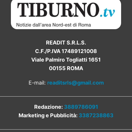
READIT S.R.L.S.
C.F./P.IVA 17489121008
Viale Palmiro Togliatti 1651
00155 ROMA
E-mail:
readitsrls@gmail.com
Redazione:
3889786091
Marketing e Pubblicità:
3387238863