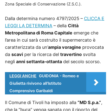
Zona Speciale di Conservazione (Z.S.C.).
Dalla determina numero 4797/2025
–
CLICCA E
LEGGI LA DETERMINA
–
della
Città
Metropolitana di Roma Capitale
emerge che
l’area in cui sarà costruito il supermercato è
caratterizzata da un’
ampia voragine
provocata
da
scavi
per la ricerca del
travertino
svolta
negli
anni settanta-ottanta
del secolo scorso.
LEGGI ANCHE
GUIDONIA - Romeo e
Giulietta rivivono all'Istituto
Comprensivo Garibaldi
Il Comune di Tivoli ha imposto
a
lla
“MD S.p.a.”
,
che la
“buca” venga sanata con il riporto del