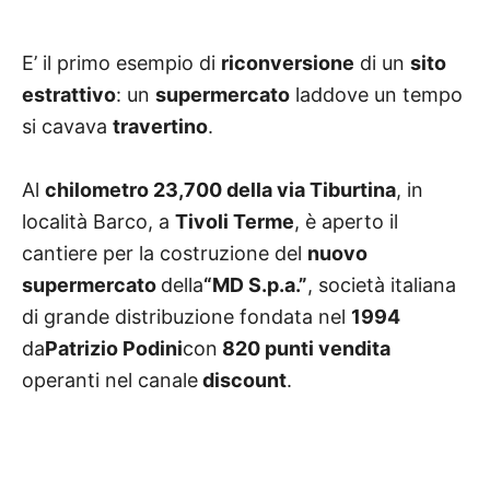
E’ il primo esempio di
riconversione
di un
sito
estrattivo
: un
supermercato
laddove un tempo
si cavava
travertino
.
Al
chilometro 23,700 della via Tiburtina
, in
località Barco, a
Tivoli Terme
, è aperto il
cantiere per la costruzione del
nuovo
supermercato
de
lla
“MD S.p.a.”
, società italiana
di grande distribuzione fondata nel
1994
da
Patrizio Podini
con
820 punti vendita
operanti nel canale
discount
.