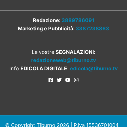
Redazione:
3889786091
Marketing e Pubblicità:
3387238863
Le vostre
SEGNALAZIONI
:
redazioneweb@tiburno.tv
Info
EDICOLA DIGITALE
:
edicola@tiburno.tv
© Copyright Tiburno 2026 | P.iva 15536701004 |