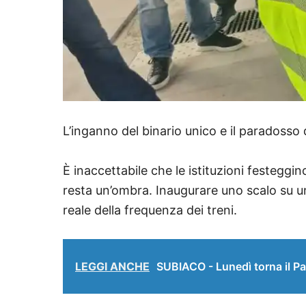
​L’inganno del binario unico e il paradoss
È inaccettabile che le istituzioni festegg
resta un’ombra. Inaugurare uno scalo su un
reale della frequenza dei treni.
LEGGI ANCHE
SUBIACO - Lunedì torna il Pa