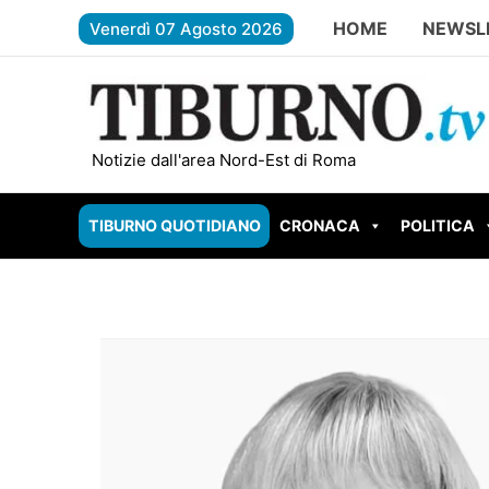
Vai
HOME
NEWSL
Venerdì 07 Agosto 2026
al
contenuto
FREGENE – Accoltella il padre dopo una lite per il
Notizie dall'area Nord-Est di Roma
TIBURNO QUOTIDIANO
CRONACA
POLITICA