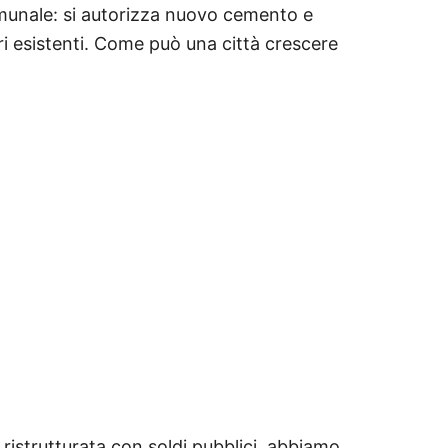
omunale: si autorizza nuovo cemento e
ri esistenti. Come può una città crescere
 ristrutturata con soldi pubblici, abbiamo