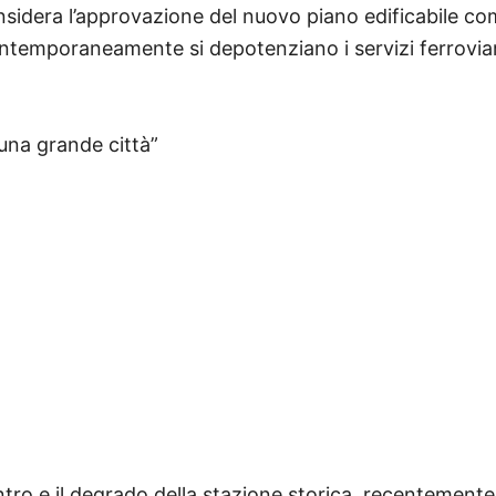
nsidera l’approvazione del nuovo piano edificabile c
 contemporaneamente si depotenziano i servizi ferrovia
 una grande città”
entro e il degrado della stazione storica, recentemente