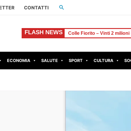
Cerca
ETTER
CONTATTI
FLASH NEWS
 denaro
Colle Fiorito – Vinti 2 milioni di euro al Gratta e V
ECONOMIA
SALUTE
SPORT
CULTURA
SO