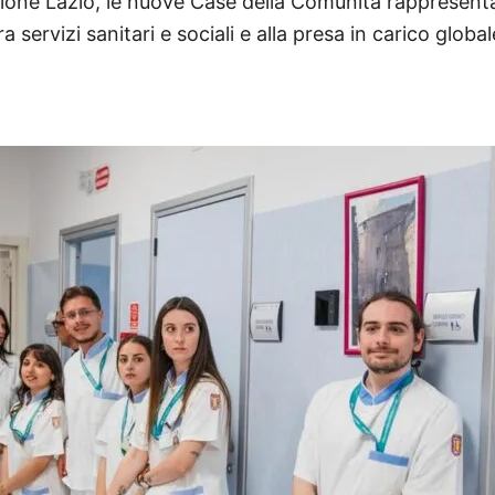
one Lazio, le nuove Case della Comunità rappresenta
ra servizi sanitari e sociali e alla presa in carico globa