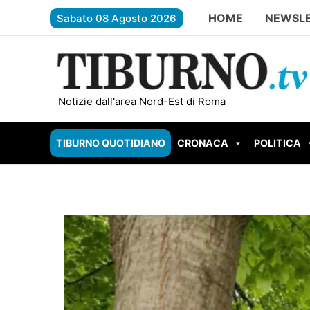
Vai
HOME
NEWSL
Sabato 08 Agosto 2026
al
contenuto
ROMA EST – Il giardiniere gambiano spaccia alla sta
Notizie dall'area Nord-Est di Roma
TIBURNO QUOTIDIANO
CRONACA
POLITICA