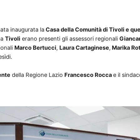
ata inaugurata la
Casa della Comunità di Tivoli e que
 a
Tivoli
erano presenti gli assessori regionali
Giancar
gionali
Marco Bertucci
,
Laura Cartaginese
,
Marika Ro
esìdi.
ente
della Regione Lazio
Francesco Rocca
e il sinda