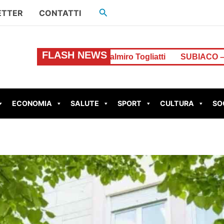
Cerca
ETTER
CONTATTI
FLASH NEWS
zione Palmiro Togliatti
SUBIACO – Scout colpito da un f
ECONOMIA
SALUTE
SPORT
CULTURA
SO