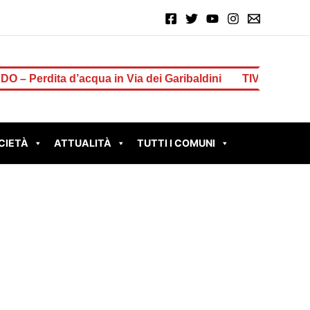
a in Via dei Garibaldini
TIVOLI – Il sindaco Innocenzi
CIETÀ
ATTUALITÀ
TUTTI I COMUNI