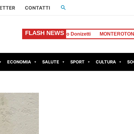
Cerca
ETTER
CONTATTI
FLASH NEWS
 Via Gaetano Donizetti
MONTEROTONDO – Perdita d’acqu
ECONOMIA
SALUTE
SPORT
CULTURA
SO