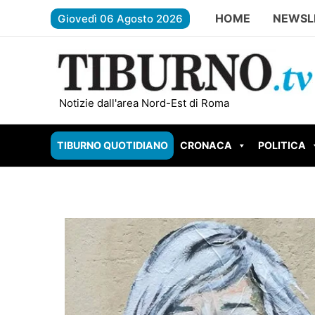
Vai
HOME
NEWSL
Giovedì 06 Agosto 2026
al
contenuto
GUIDONIA BRUCIA ANCORA: nuovo incendio in
Notizie dall'area Nord-Est di Roma
TIBURNO QUOTIDIANO
CRONACA
POLITICA