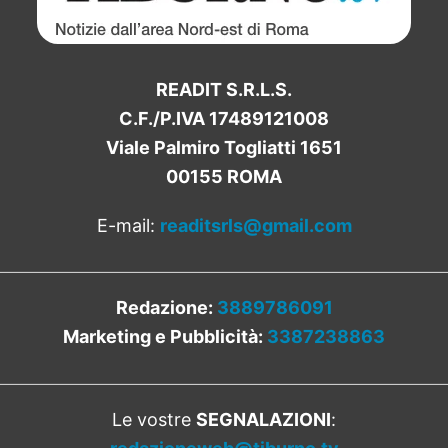
READIT S.R.L.S.
C.F./P.IVA 17489121008
Viale Palmiro Togliatti 1651
00155 ROMA
E-mail:
readitsrls@gmail.com
Redazione:
3889786091
Marketing e Pubblicità:
3387238863
Le vostre
SEGNALAZIONI
: