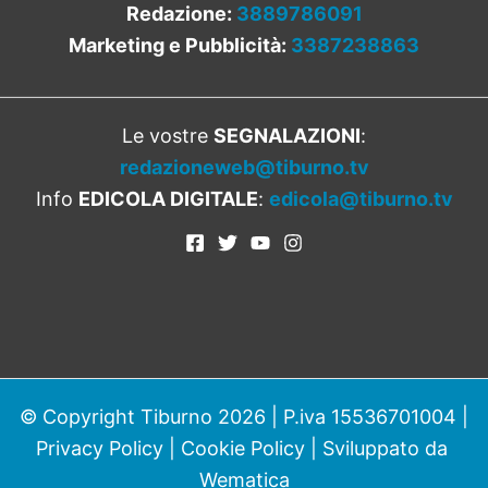
Redazione:
3889786091
Marketing e Pubblicità:
3387238863
Le vostre
SEGNALAZIONI
:
redazioneweb@tiburno.tv
Info
EDICOLA DIGITALE
:
edicola@tiburno.tv
© Copyright Tiburno 2026 | P.iva 15536701004 |
Privacy Policy
|
Cookie Policy
| Sviluppato da
Wematica