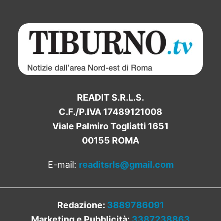
READIT S.R.L.S.
C.F./P.IVA 17489121008
Viale Palmiro Togliatti 1651
00155 ROMA
E-mail:
readitsrls@gmail.com
Redazione:
3889786091
Marketing e Pubblicità:
3387238863