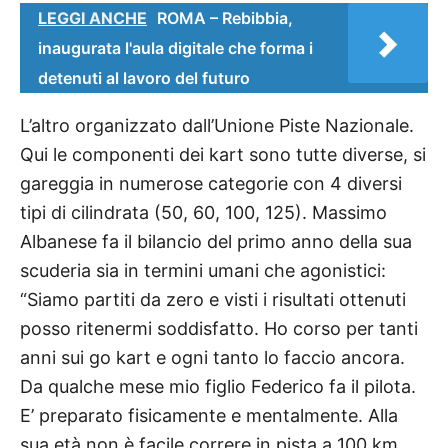
LEGGI ANCHE
ROMA – Rebibbia,
inaugurata l'aula digitale che forma i
detenuti al lavoro del futuro
L’altro organizzato dall’Unione Piste Nazionale.
Qui le componenti dei kart sono tutte diverse, si
gareggia in numerose categorie con 4 diversi
tipi di cilindrata (50, 60, 100, 125). Massimo
Albanese fa il bilancio del primo anno della sua
scuderia sia in termini umani che agonistici:
“Siamo partiti da zero e visti i risultati ottenuti
posso ritenermi soddisfatto. Ho corso per tanti
anni sui go kart e ogni tanto lo faccio ancora.
Da qualche mese mio figlio Federico fa il pilota.
E’ preparato fisicamente e mentalmente. Alla
sua età non è facile correre in pista a 100 km