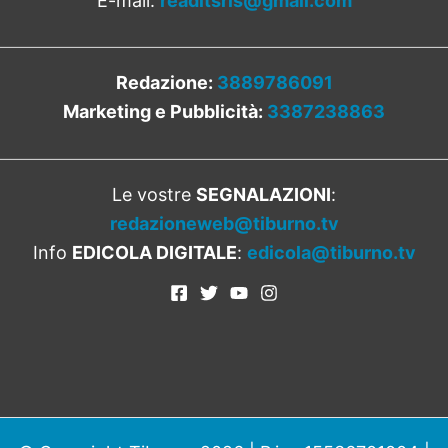
E-mail:
readitsrls@gmail.com
Redazione:
3889786091
Marketing e Pubblicità:
3387238863
Le vostre
SEGNALAZIONI
:
redazioneweb@tiburno.tv
Info
EDICOLA DIGITALE
:
edicola@tiburno.tv