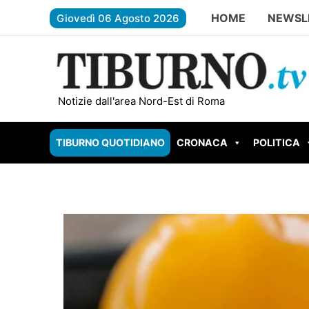
Vai
HOME
NEWSL
Giovedì 06 Agosto 2026
al
contenuto
FONTE NUOVA – Santa Lucia senza telefono e int
Notizie dall'area Nord-Est di Roma
TIBURNO QUOTIDIANO
CRONACA
POLITICA