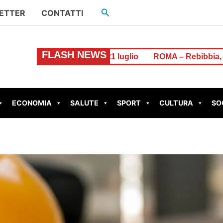
Cerca
ETTER
CONTATTI
FLASH NEWS
ernet dal 21 luglio
ROMA – Rebibbia, inaugurata l’aula di
ECONOMIA
SALUTE
SPORT
CULTURA
SO