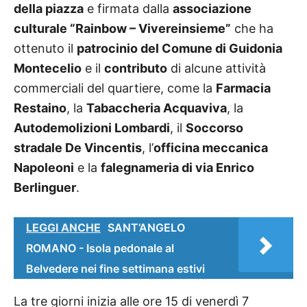
della piazza
e firmata dalla
associazione
culturale “Rainbow – Vivereinsieme”
che ha
ottenuto il
patrocinio del Comune di Guidonia
Montecelio
e il
contributo
di alcune attività
commerciali del quartiere, come la
Farmacia
Restaino
, la
Tabaccheria Acquaviva
, la
Autodemolizioni Lombardi
, il
Soccorso
stradale De Vincentis
, l’
officina meccanica
Napoleoni
e la
falegnameria di via Enrico
Berlinguer
.
LEGGI ANCHE
SANT’ANGELO
ROMANO - Isola pedonale al
Belvedere nei fine settimana estivi
La tre giorni inizia alle ore 15 di venerdì 7