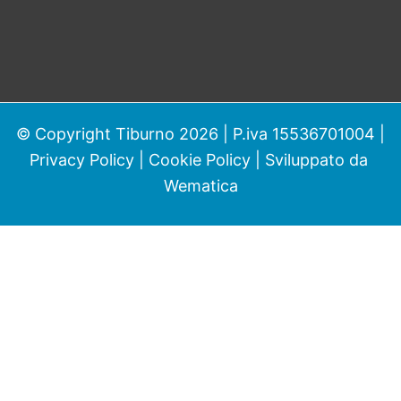
© Copyright Tiburno 2026 | P.iva 15536701004 |
Privacy Policy
|
Cookie Policy
| Sviluppato da
Wematica