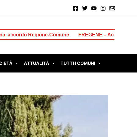
ione-Comune
FREGENE – Accoltella il padre dopo una lite
CIETÀ
ATTUALITÀ
TUTTI I COMUNI