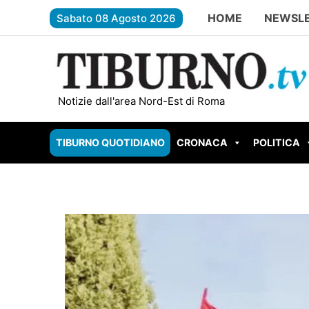
Vai
HOME
NEWSL
Sabato 08 Agosto 2026
al
contenuto
TIVOLI – Parco Begozzi da un milione di euro, re
Notizie dall'area Nord-Est di Roma
TIBURNO QUOTIDIANO
CRONACA
POLITICA