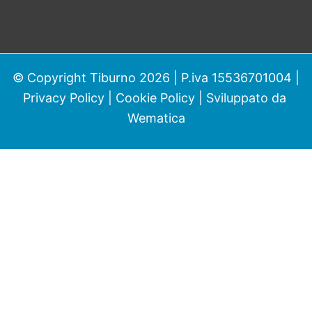
© Copyright Tiburno 2026 | P.iva 15536701004 |
Privacy Policy
|
Cookie Policy
| Sviluppato da
Wematica