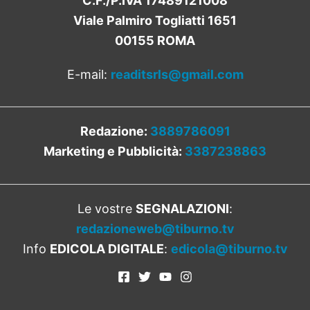
C.F./P.IVA 17489121008
Viale Palmiro Togliatti 1651
00155 ROMA
E-mail:
readitsrls@gmail.com
Redazione:
3889786091
Marketing e Pubblicità:
3387238863
Le vostre
SEGNALAZIONI
:
redazioneweb@tiburno.tv
Info
EDICOLA DIGITALE
:
edicola@tiburno.tv