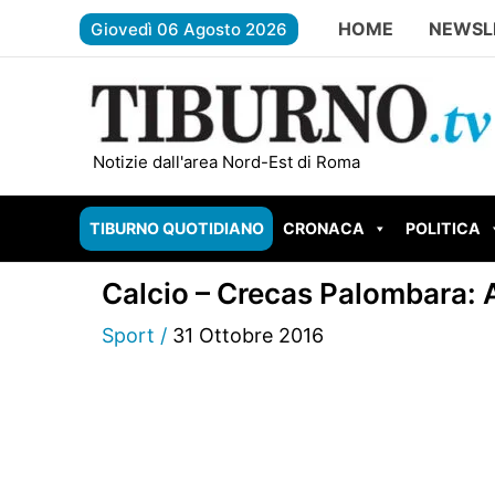
Vai
HOME
NEWSL
Giovedì 06 Agosto 2026
al
contenuto
ROMA – Aggredisce l’ex compagna sotto c
Notizie dall'area Nord-Est di Roma
TIBURNO QUOTIDIANO
CRONACA
POLITICA
Calcio – Crecas Palombara: 
Sport
/
31 Ottobre 2016