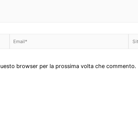
Email*
Sit
we
n questo browser per la prossima volta che commento.