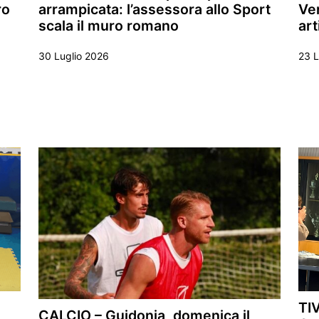
ro
arrampicata: l’assessora allo Sport
Ver
scala il muro romano
art
30 Luglio 2026
23 L
TI
CALCIO – Guidonia, domenica il