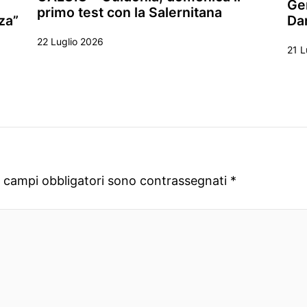
Ge
primo test con la Salernitana
zza”
Da
22 Luglio 2026
21 L
I campi obbligatori sono contrassegnati
*