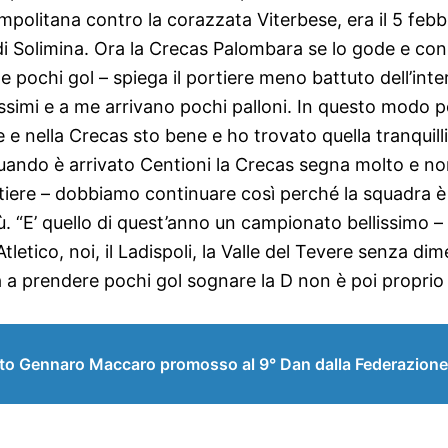
Empolitana contro la corazzata Viterbese, era il 5 feb
 di Solimina. Ora la Crecas Palombara se lo gode e con 
 pochi gol – spiega il portiere meno battuto dell’inte
simi e a me arrivano pochi palloni. In questo modo po
e e nella Crecas sto bene e ho trovato quella tranquill
ando è arrivato Centioni la Crecas segna molto e non
iere – dobbiamo continuare così perché la squadra è d
ù. “E’ quello di quest’anno un campionato bellissimo –
letico, noi, il Ladispoli, la Valle del Tevere senza d
nua a prendere pochi gol sognare la D non è poi proprio
ito Gennaro Maccaro promosso al 9° Dan dalla Federazione