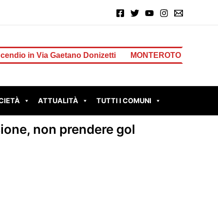
aetano Donizetti
MONTEROTONDO – Perdita d’acqua in 
CIETÀ
ATTUALITÀ
TUTTI I COMUNI
ione, non prendere gol