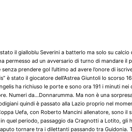
tato il gialloblu Severini a batterlo ma solo su calcio
, ha permesso ad un avversario di turno di mandare il p
 senza prendere gol l’ultimo ad avere
l’onore di iscri
s” è stato il giocatore dell’Astrea Giuntoli lo scorso 
gelis ha richiuso le porte e sono ora 191 i minuti nei 
 rigore. Numeri da…Donnarumma. Ma non è una sorpresa
Lodigiani quindi è passato alla Lazio proprio nel mom
Coppa Uefa, con Roberto Mancini allenatore, sono il suo
o in quel periodo, passaggio da Cragnotti a Lotito, gl
aputo tornare tra i dilettanti passando tra Guidonia.