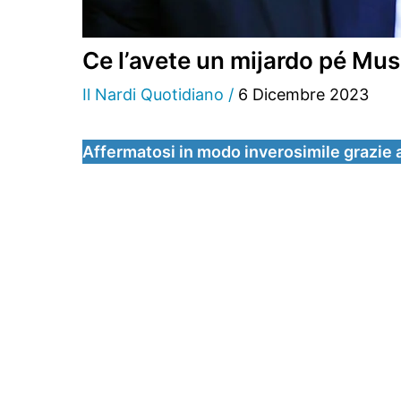
Ce l’avete un mijardo pé Mu
Il Nardi Quotidiano
/
6 Dicembre 2023
Affermatosi in modo inverosimile grazie all