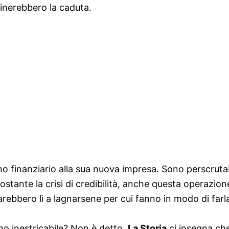
inerebbero la caduta.
 finanziario alla sua nuova impresa. Sono perscrutabil
stante la crisi di credibilità, anche questa operazion
arebbero lì a lagnarsene per cui fanno in modo di farla
o inestricabile? Non è detto.
La Storia
ci insegna che