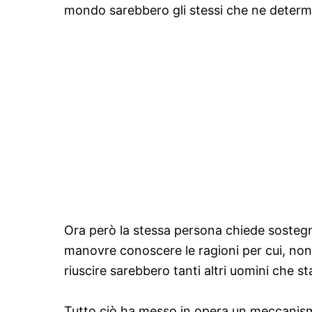
mondo sarebbero gli stessi che ne determ
Ora però la stessa persona chiede sostegno
manovre conoscere le ragioni per cui, nono
riuscire sarebbero tanti altri uomini che st
Tutto ciò ha messo in opera un meccanism