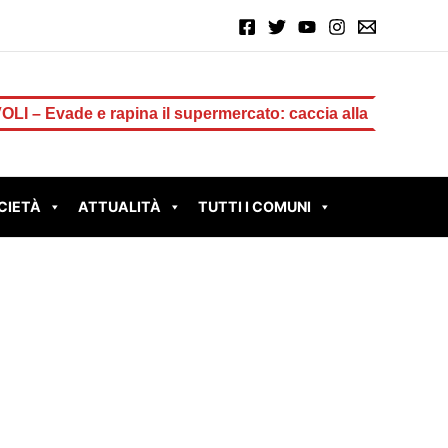
pina il supermercato: caccia alla ladra di uova di Pasqua
CIETÀ
ATTUALITÀ
TUTTI I COMUNI