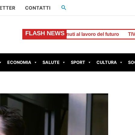
Cerca
ETTER
CONTATTI
FLASH NEWS
 forma i detenuti al lavoro del futuro
TIVOLI – Evade e ra
ECONOMIA
SALUTE
SPORT
CULTURA
SO