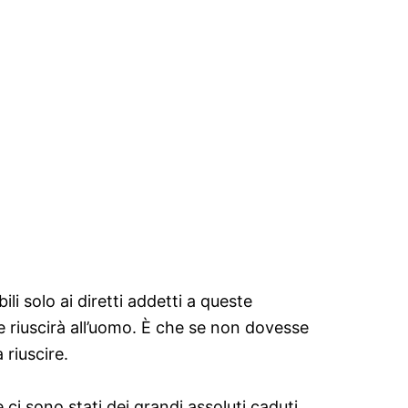
i solo ai diretti addetti a queste
e riuscirà all’uomo. È che se non dovesse
 riuscire.
 ci sono stati dei grandi assoluti caduti