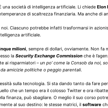
 È una società di intelligenza artificiale. Li chiede
Elon
ntemperanze di scaltrezza finanziaria. Ma anche di ami
a noi. Ciascuno potrebbe infatti trasformarsi in azioni
telligenza artificiale.
nque milioni
, sempre di dollari, ovviamente. Non fa 
resso la
Security Exchange Commission
che è l’agen
te ai risparmiatori –
un po’ come la Consob da noi, so
a amicizie politiche o peggio parentali
.
ità sulla tecnologia. Si sta dando tanto da fare per l’
quello che un tempo era il colosso Twitter e ora ribat
ella finanza, può sbagliare. O meglio il suo corso potr
nte al suo destino: le stesse matrici, il
software
che