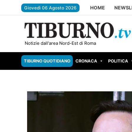
Vai
HOME
NEWSL
Giovedì 06 Agosto 2026
al
contenuto
ROMA – Rebibbia, inaugurata l’aula digitale che
Notizie dall'area Nord-Est di Roma
TIBURNO QUOTIDIANO
CRONACA
POLITICA