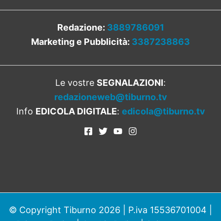
Redazione:
3889786091
Marketing e Pubblicità:
3387238863
Le vostre
SEGNALAZIONI
:
redazioneweb@tiburno.tv
Info
EDICOLA DIGITALE
:
edicola@tiburno.tv
© Copyright Tiburno 2026 | P.iva 15536701004 |