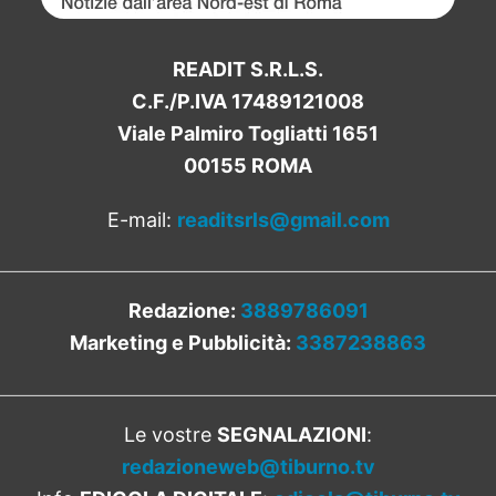
READIT S.R.L.S.
C.F./P.IVA 17489121008
Viale Palmiro Togliatti 1651
00155 ROMA
E-mail:
readitsrls@gmail.com
Redazione:
3889786091
Marketing e Pubblicità:
3387238863
Le vostre
SEGNALAZIONI
:
redazioneweb@tiburno.tv