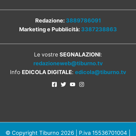
Redazione:
3889786091
Marketing e Pubblicità:
3387238863
Le vostre
SEGNALAZIONI
:
redazioneweb@tiburno.tv
Info
EDICOLA DIGITALE
:
edicola@tiburno.tv
© Copyright Tiburno 2026 | P.iva 15536701004 |