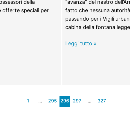
possessori della
“avanza” del nastro dell’A
e offerte speciali per
fatto che nessuna autorit
passando per i Vigili urbani
cabina della fontana legg
Monterotondo
Leggi tutto »
–
Ora
l’acqua
alla
fontana
leggera
1
…
295
296
297
…
327
si
paga