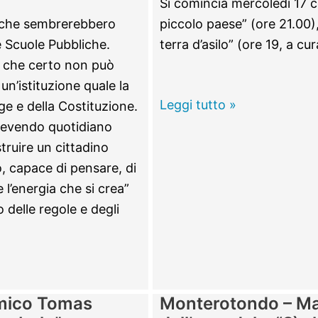
Si comincia mercoledì 17 c
i che sembrerebbero
piccolo paese” (ore 21.00
e Scuole Pubbliche.
terra d’asilo” (ore 19, a cu
, che certo non può
 un’istituzione quale la
Monterotondo
Leggi tutto »
gge e della Costituzione.
–
icevendo quotidiano
Ascanio
ruire un cittadino
Celestini
o, capace di pensare, di
alza
l’energia che si crea”
il
 delle regole e degli
sipario
per
un
Natale
amico Tomas
Monterotondo – Man
a