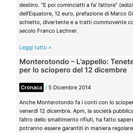
destino. “E poi cominciatti a fa’ l’attore” (ediz
dell’Equatore, 12 euro, prefazione di Marco Giu
schietto, divertente e a tratti commovente c
secolo Franco Lechner.
Monterotondo
Leggi tutto »
–
Monterotondo – L’appello: Tenete i
“Grazie
per lo sciopero del 12 dicembre
al
mio
Cronaca
/
5 Dicembre 2014
amico
Tomas
Anche Monterotondo fa i conti con lo scioper
Milian
venerdì 12 dicembre. Apm, la società pubblica
ho
l’altro dello smaltimento rifiuti, ha fatto saper
scritto
potranno essere garantiti in maniera regolare