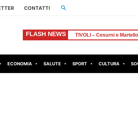
Cerca
ETTER
CONTATTI
FLASH NEWS
uro, resta chiuso
TIVOLI – Cesurni e Martellona, acco
ECONOMIA
SALUTE
SPORT
CULTURA
SO