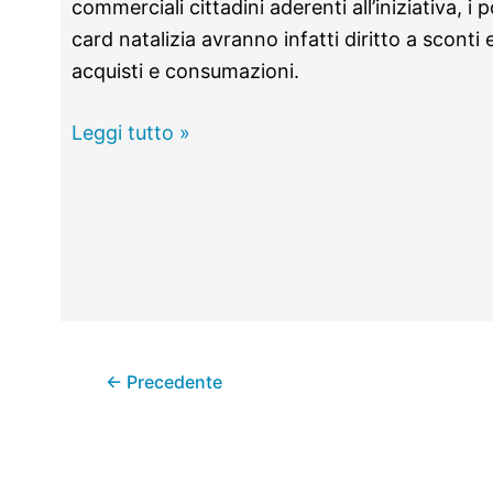
commerciali cittadini aderenti all’iniziativa, i 
card natalizia avranno infatti diritto a sconti 
acquisti e consumazioni.
Monterotondo
Leggi tutto »
–
Nasce
la
“Christmas
Card”
per
aiutare
←
Precedente
il
commercio
locale