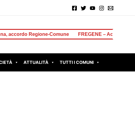
rdo Regione-Comune
FREGENE – Accoltella il padre dopo u
CIETÀ
ATTUALITÀ
TUTTI I COMUNI