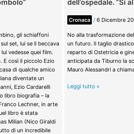
Bombolo”
dell’ospedale. “Sì a
teatro
Cronaca
/
6 Dicembre 20
bino, gli schiaffoni
No alla trasformazione del
l set, lui se li beccava
un futuro. Il taglio drastico
ui vedesse quei film.
reparto di Ostetricia e gi
E così il piccolo Ezio
anticipata da Tiburno la s
a casa di qualche amico
Mauro Alessandri a chiamar
aliana diventate un
Monterotondo
Leggi tutto »
nni, Ezio Cardarelli
–
o libro biografia – la
Manifestazione
 Franco Lechner, in arte
in
el libro è stata
difesa
s Milian (Nico Giraldi
dell’ospedale.
tto di un incredibile