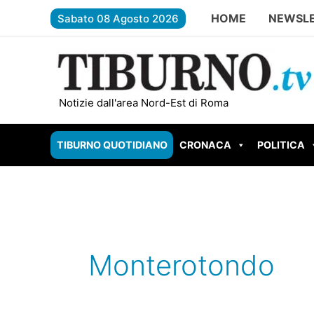
Vai
HOME
NEWSL
Sabato 08 Agosto 2026
al
contenuto
TIVOLI – Parco Begozzi da un milione di e
Notizie dall'area Nord-Est di Roma
TIBURNO QUOTIDIANO
CRONACA
POLITICA
Monterotondo