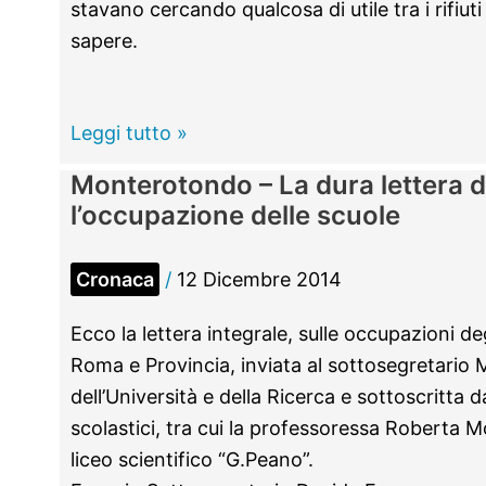
stavano cercando qualcosa di utile tra i rifiu
sapere.
Monterotondo
Leggi tutto »
–
Monterotondo – La dura lettera d
Frugano
l’occupazione delle scuole
tra
i
Cronaca
/
12 Dicembre 2014
rifiuti,
poi
Ecco la lettera integrale, sulle occupazioni degl
divampa
Roma e Provincia, inviata al sottosegretario Mi
l’incendio.
dell’Università e della Ricerca e sottoscritta d
Intervengono
scolastici, tra cui la professoressa Roberta 
i
liceo scientifico “G.Peano”.
cittadini