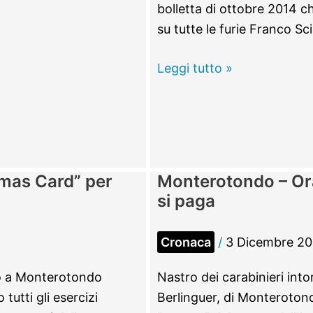
bolletta di ottobre 2014 c
su tutte le furie Franco Sci
Monterotondo
Leggi tutto »
–
Acea
stacca
il
contatore
tmas Card” per
Monterotondo – Ora
ad
si paga
una
palazzina,
Cronaca
/
3 Dicembre 20
52
famiglie
io a Monterotondo
Nastro dei carabinieri into
senza
tutti gli esercizi
Berlinguer, di Monterotond
acqua