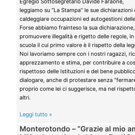
Egregio Sottosegretario Davide Faraone,
leggiamo su “La Stampa” le sue dichiarazion
caldeggiare occupazioni ed autogestioni dell
Forse abbiamo frainteso la sua dichiarazione
promuovere illegalità e rigetto delle regole, in
scuola il cui primo valore è il rispetto della le
Noi lavoriamo sempre con i nostri ragazzi, r
apprezzamento e stima, per contribuire a cost
rispettoso delle Istituzioni e del bene pubblic
dialogare, anche di protestare senza “fermare 
proprio come lei ci suggerisce, ma nel rispetto
altri.
Monterotondo
Leggi tutto »
–
Monterotondo – “Grazie al mio 
La