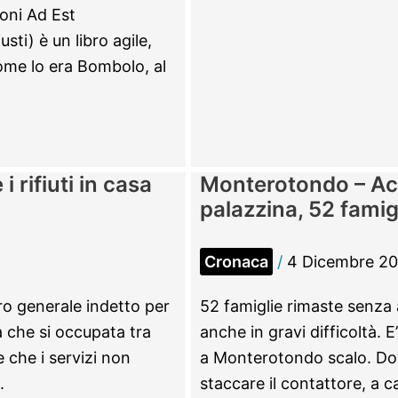
“Sì
ioni Ad Est
al
sti) è un libro agile,
punto
ome lo era Bombolo, al
nascite”
 rifiuti in casa
Monterotondo – Ace
palazzina, 52 fami
Cronaca
/
4 Dicembre 2
o generale indetto per
52 famiglie rimaste senza a
 che si occupata tra
anche in gravi difficoltà. 
e che i servizi non
a Monterotondo scalo. Dov
.
staccare il contattore, a c