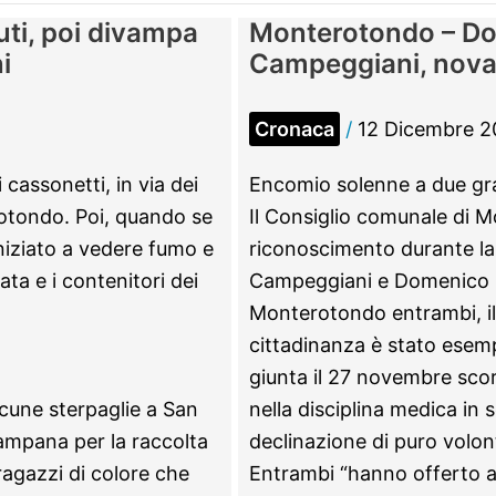
uti, poi divampa
Monterotondo – Do
i
Campeggiani, novan
Cronaca
/
12 Dicembre 2
 cassonetti, in via dei
Encomio solenne a due gra
rotondo. Poi, quando se
Il Consiglio comunale di 
iniziato a vedere fumo e
riconoscimento durante la
ta e i contenitori dei
Campeggiani e Domenico M
Monterotondo entrambi, il 
cittadinanza è stato esemp
giunta il 27 novembre scors
lcune sterpaglie a San
nella disciplina medica in
campana per la raccolta
declinazione di puro volon
 ragazzi di colore che
Entrambi “hanno offerto as