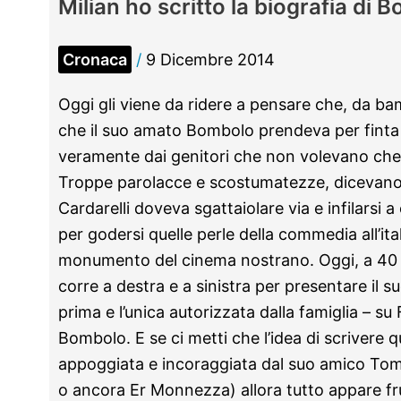
Milian ho scritto la biografia di 
dura
lettera
Cronaca
/
9 Dicembre 2014
dei
presidi
Oggi gli viene da ridere a pensare che, da bam
contro
che il suo amato Bombolo prendeva per finta su
l’occupazione
veramente dai genitori che non volevano che l
delle
Troppe parolacce e scostumatezze, dicevano. 
scuole
Cardarelli doveva sgattaiolare via e infilarsi 
per godersi quelle perle della commedia all’it
monumento del cinema nostrano. Oggi, a 40 a
corre a destra e a sinistra per presentare il su
prima e l’unica autorizzata dalla famiglia – su
Bombolo. E se ci metti che l’idea di scrivere qu
appoggiata e incoraggiata dal suo amico Toma
o ancora Er Monnezza) allora tutto appare fru