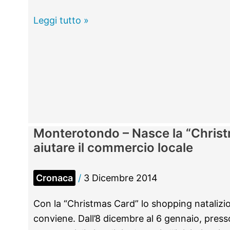
la
biografia
Monterotondo
Leggi tutto »
di
–
Bombolo”
L’appello:
Tenete
i
rifiuti
in
casa
Monterotondo – Nasce la “Chris
per
aiutare il commercio locale
lo
sciopero
Cronaca
/
3 Dicembre 2014
del
12
Con la “Christmas Card” lo shopping nataliz
dicembre
conviene. Dall’8 dicembre al 6 gennaio, presso 