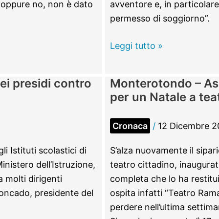
ti oppure no, non è dato
avventore e, in particolar
permesso di soggiorno”.
Monterotondo
Leggi tutto »
–
Domenico
ei presidi contro
Monterotondo – Asca
Moreschi
per un Natale a tea
e
Alberto
Cronaca
/
12 Dicembre 2
Campeggiani,
novantenni
i Istituti scolastici di
S’alza nuovamente il sipar
medici
nistero dell’Istruzione,
teatro cittadino, inaugura
di
a molti dirigenti
completa che lo ha restitui
tutti
Moncado, presidente del
ospita infatti “Teatro Rama
perdere nell’ultima settim