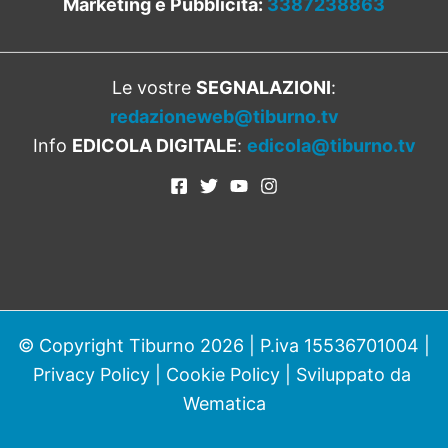
Marketing e Pubblicità:
3387238863
Le vostre
SEGNALAZIONI
:
redazioneweb@tiburno.tv
Info
EDICOLA DIGITALE
:
edicola@tiburno.tv
© Copyright Tiburno 2026 | P.iva 15536701004 |
Privacy Policy
|
Cookie Policy
| Sviluppato da
Wematica