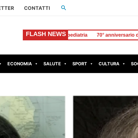
Cerca
ETTER
CONTATTI
FLASH NEWS
coverati in pediatria
70° anniversario della tragedia di M
ECONOMIA
SALUTE
SPORT
CULTURA
SO