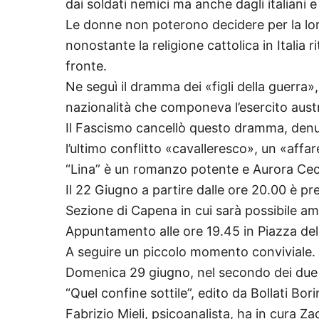
dai soldati nemici ma anche dagli italiani e
Le donne non poterono decidere per la lor
nonostante la religione cattolica in Italia 
fronte.
Ne seguì il dramma dei «figli della guerra»,
nazionalità che componeva l’esercito aust
Il Fascismo cancellò questo dramma, denun
l’ultimo conflitto «cavalleresco», un «affa
“Lina” è un romanzo potente e Aurora Cecch
Il 22 Giugno a partire dalle ore 20.00 è pr
Sezione di Capena in cui sarà possibile amm
Appuntamento alle ore 19.45 in Piazza del
A seguire un piccolo momento conviviale.
Domenica 29 giugno, nel secondo dei due in
“Quel confine sottile”, edito da Bollati Bori
Fabrizio Mieli, psicoanalista, ha in cura Z