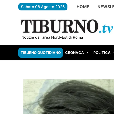
Vai
HOME
NEWSL
Sabato 08 Agosto 2026
al
contenuto
TIVOLI – Due scout feriti dal fulmine a Subiaco ri
Notizie dall'area Nord-Est di Roma
TIBURNO QUOTIDIANO
CRONACA
POLITICA