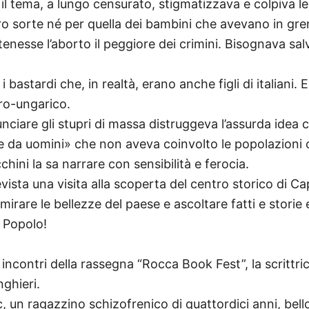
 il tema, a lungo censurato, stigmatizzava e colpiva le
o sorte né per quella dei bambini che avevano in gre
ritenesse l’aborto il peggiore dei crimini. Bisognava sal
 i bastardi che, in realtà, erano anche figli di italiani
ro-ungarico.
ciare gli stupri di massa distruggeva l’assurda idea 
re da uomini» che non aveva coinvolto le popolazioni ci
ini la sa narrare con sensibilità e ferocia.
evista una visita alla scoperta del centro storico di Ca
irare le bellezze del paese e ascoltare fatti e storie
 Popolo!
contri della rassegna “Rocca Book Fest”, la scrittrice
nghieri.
ac, un ragazzino schizofrenico di quattordici anni, bel