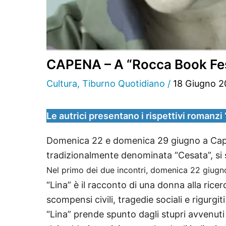
CAPENA – A “Rocca Book Fest”
Cultura
,
Tiburno Quotidiano
/
18 Giugno 
Le autrici presentano i rispettivi romanzi 
Domenica 22 e domenica 29 giugno a Capena,
tradizionalmente denominata “Cesata”, si
Nel primo dei due incontri, domenica 22 giugno, 
“Lina” è il racconto di una donna alla ricerc
scompensi civili, tragedie sociali e rigurgiti 
“Lina” prende spunto dagli stupri avvenuti 