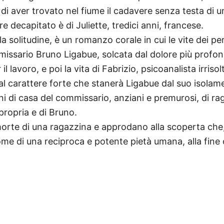
di aver trovato nel fiume il cadavere senza testa di 
e decapitato è di Juliette, tredici anni, francese.
lla solitudine, è un romanzo corale in cui le vite dei p
mmissario Bruno Ligabue, solcata dal dolore più profo
 il lavoro, e poi la vita di Fabrizio, psicoanalista irr
al carattere forte che stanerà Ligabue dal suo isolamen
i di casa del commissario, anziani e premurosi, di raga
 propria e di Bruno.
orte di una ragazzina e approdano alla scoperta che,
nome di una reciproca e potente pietà umana, alla fine