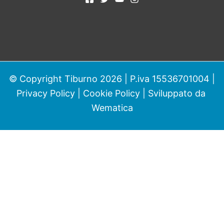
© Copyright Tiburno 2026 | P.iva 15536701004 |
Privacy Policy
|
Cookie Policy
| Sviluppato da
Wematica