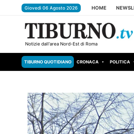
Vai
HOME
NEWSL
Giovedì 06 Agosto 2026
al
contenuto
TIVOLI – Evade e rapina il supermercato: caccia all
Notizie dall'area Nord-Est di Roma
TIBURNO QUOTIDIANO
CRONACA
POLITICA