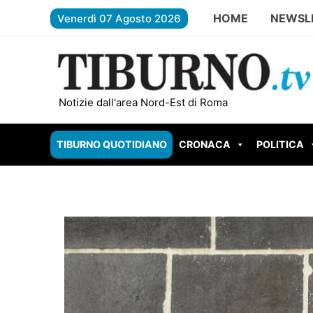
Vai
HOME
NEWSL
Venerdì 07 Agosto 2026
al
contenuto
IVOLI – Muro pericolante in via Amelia Treves: arriva “il poll
Notizie dall'area Nord-Est di Roma
TIBURNO QUOTIDIANO
CRONACA
POLITICA