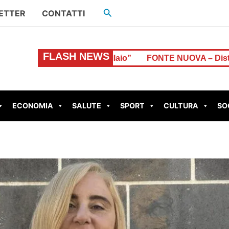
Cerca
ETTER
CONTATTI
FLASH NEWS
aio”
FONTE NUOVA – Distacco di energia in Via Battisti
ECONOMIA
SALUTE
SPORT
CULTURA
SO