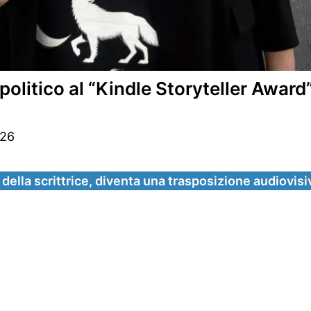
litico al “Kindle Storyteller Award”
026
 della scrittrice, diventa una trasposizione audiovisi